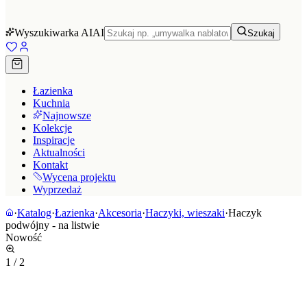
Wyszukiwarka AI
AI
Szukaj
Łazienka
Kuchnia
Najnowsze
Kolekcje
Inspiracje
Aktualności
Kontakt
Wycena projektu
Wyprzedaż
·
Katalog
·
Łazienka
·
Akcesoria
·
Haczyki, wieszaki
·
Haczyk
podwójny - na listwie
Nowość
1
/
2