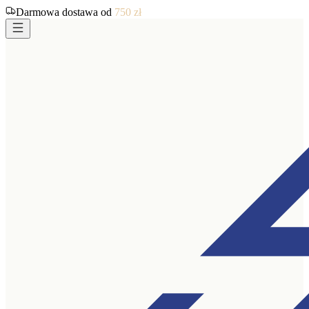
Darmowa dostawa od
750
zł