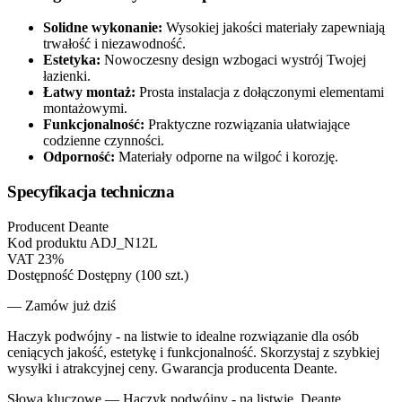
Solidne wykonanie:
Wysokiej jakości materiały zapewniają
trwałość i niezawodność.
Estetyka:
Nowoczesny design wzbogaci wystrój Twojej
łazienki.
Łatwy montaż:
Prosta instalacja z dołączonymi elementami
montażowymi.
Funkcjonalność:
Praktyczne rozwiązania ułatwiające
codzienne czynności.
Odporność:
Materiały odporne na wilgoć i korozję.
Specyfikacja techniczna
Producent
Deante
Kod produktu
ADJ_N12L
VAT
23%
Dostępność
Dostępny (100 szt.)
— Zamów już dziś
Haczyk podwójny - na listwie to idealne rozwiązanie dla osób
ceniących jakość, estetykę i funkcjonalność. Skorzystaj z szybkiej
wysyłki i atrakcyjnej ceny. Gwarancja producenta Deante.
Słowa kluczowe —
Haczyk podwójny - na listwie, Deante,