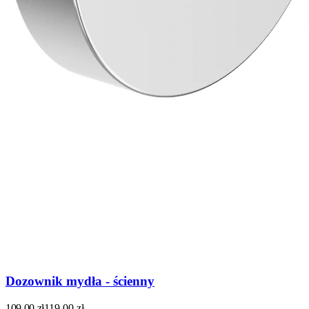
Dozownik mydła - ścienny
109,00
zł
119,00
zł