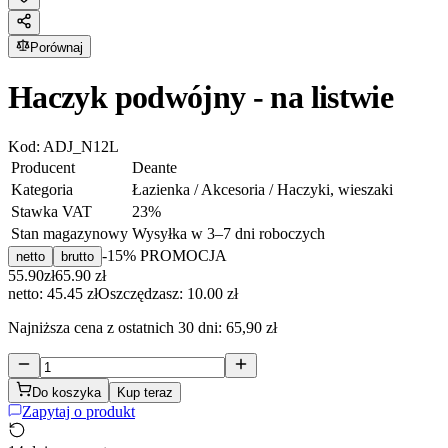
Porównaj
Haczyk podwójny - na listwie
Kod:
ADJ_N12L
Producent
Deante
Kategoria
Łazienka / Akcesoria / Haczyki, wieszaki
Stawka VAT
23
%
Stan magazynowy
Wysyłka w 3–7 dni roboczych
-
15
% PROMOCJA
netto
brutto
55.90
zł
65.90
zł
netto: 45.45 zł
Oszczędzasz:
10.00
zł
Najniższa cena z ostatnich 30 dni:
65,90 zł
Do koszyka
Kup teraz
Zapytaj o produkt