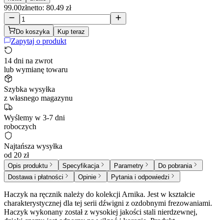
99.00
zł
netto: 80.49 zł
Do koszyka
Kup teraz
Zapytaj o produkt
14 dni na zwrot
lub wymianę towaru
Szybka wysyłka
z własnego magazynu
Wyślemy w 3-7 dni
roboczych
Najtańsza wysyłka
od 20 zł
Opis produktu
Specyfikacja
Parametry
Do pobrania
Dostawa i płatności
Opinie
Pytania i odpowiedzi
Haczyk na ręcznik należy do kolekcji Arnika. Jest w kształcie
charakterystycznej dla tej serii dźwigni z ozdobnymi frezowaniami.
Haczyk wykonany został z wysokiej jakości stali nierdzewnej,