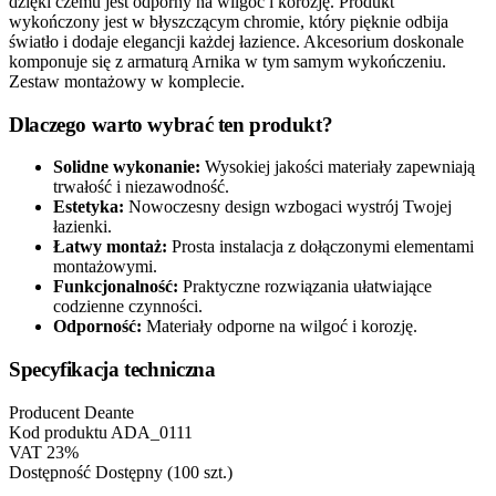
dzięki czemu jest odporny na wilgoć i korozję. Produkt
wykończony jest w błyszczącym chromie, który pięknie odbija
światło i dodaje elegancji każdej łazience. Akcesorium doskonale
komponuje się z armaturą Arnika w tym samym wykończeniu.
Zestaw montażowy w komplecie.
Dlaczego warto wybrać ten produkt?
Solidne wykonanie:
Wysokiej jakości materiały zapewniają
trwałość i niezawodność.
Estetyka:
Nowoczesny design wzbogaci wystrój Twojej
łazienki.
Łatwy montaż:
Prosta instalacja z dołączonymi elementami
montażowymi.
Funkcjonalność:
Praktyczne rozwiązania ułatwiające
codzienne czynności.
Odporność:
Materiały odporne na wilgoć i korozję.
Specyfikacja techniczna
Producent
Deante
Kod produktu
ADA_0111
VAT
23%
Dostępność
Dostępny (100 szt.)