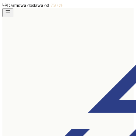
Darmowa dostawa od
750
zł