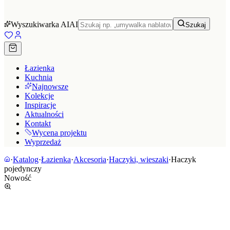
Wyszukiwarka AI
AI
Szukaj
Łazienka
Kuchnia
Najnowsze
Kolekcje
Inspiracje
Aktualności
Kontakt
Wycena projektu
Wyprzedaż
·
Katalog
·
Łazienka
·
Akcesoria
·
Haczyki, wieszaki
·
Haczyk
pojedynczy
Nowość