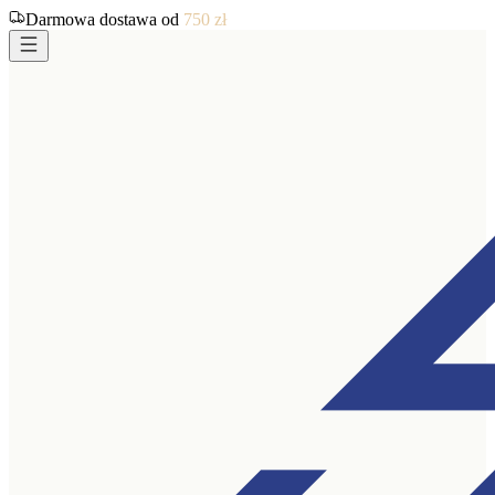
Darmowa dostawa od
750
zł