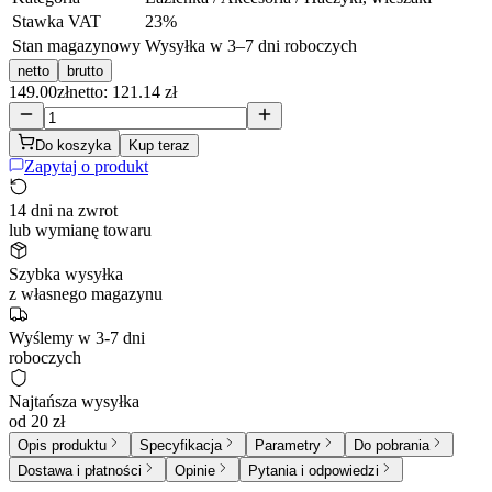
Stawka VAT
23
%
Stan magazynowy
Wysyłka w 3–7 dni roboczych
netto
brutto
149.00
zł
netto: 121.14 zł
Do koszyka
Kup teraz
Zapytaj o produkt
14 dni na zwrot
lub wymianę towaru
Szybka wysyłka
z własnego magazynu
Wyślemy w 3-7 dni
roboczych
Najtańsza wysyłka
od 20 zł
Opis produktu
Specyfikacja
Parametry
Do pobrania
Dostawa i płatności
Opinie
Pytania i odpowiedzi