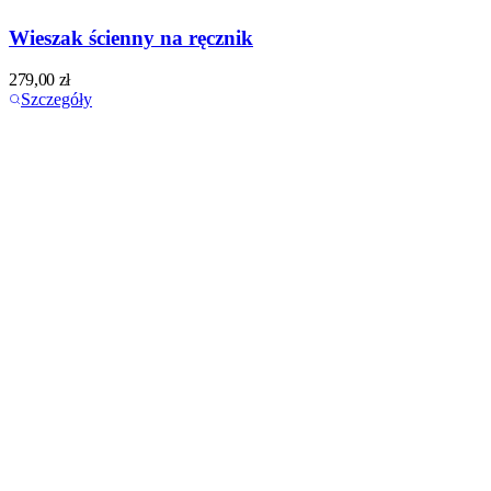
Wieszak ścienny na ręcznik
279,00
zł
Szczegóły