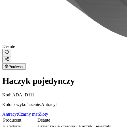
Deante
Porównaj
Haczyk pojedynczy
Kod:
ADA_D111
Kolor / wykończenie:
Antracyt
Antracyt
Czarny mat
Złoty
Producent
Deante
Kategoria
Łazienka / Akcesoria / Haczyki, wieszaki