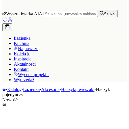
Wyszukiwarka AI
AI
Szukaj
Łazienka
Kuchnia
Najnowsze
Kolekcje
Inspiracje
Aktualności
Kontakt
Wycena projektu
Wyprzedaż
·
Katalog
·
Łazienka
·
Akcesoria
·
Haczyki, wieszaki
·
Haczyk
pojedynczy
Nowość