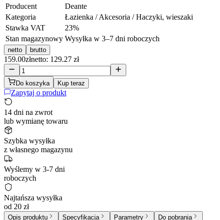
Producent
Deante
Kategoria
Łazienka / Akcesoria / Haczyki, wieszaki
Stawka VAT
23
%
Stan magazynowy
Wysyłka w 3–7 dni roboczych
netto
brutto
159.00
zł
netto: 129.27 zł
Do koszyka
Kup teraz
Zapytaj o produkt
14 dni na zwrot
lub wymianę towaru
Szybka wysyłka
z własnego magazynu
Wyślemy w 3-7 dni
roboczych
Najtańsza wysyłka
od 20 zł
Opis produktu
Specyfikacja
Parametry
Do pobrania