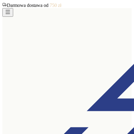
Darmowa dostawa od
750
zł