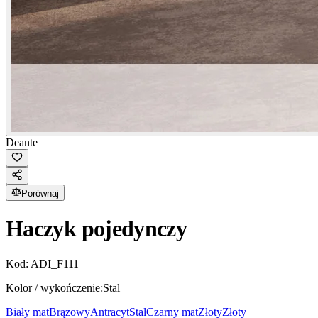
Deante
Porównaj
Haczyk pojedynczy
Kod:
ADI_F111
Kolor / wykończenie:
Stal
Biały mat
Brązowy
Antracyt
Stal
Czarny mat
Złoty
Złoty