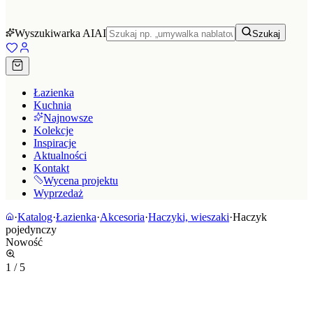
Wyszukiwarka AI
AI
Szukaj
Łazienka
Kuchnia
Najnowsze
Kolekcje
Inspiracje
Aktualności
Kontakt
Wycena projektu
Wyprzedaż
·
Katalog
·
Łazienka
·
Akcesoria
·
Haczyki, wieszaki
·
Haczyk
pojedynczy
Nowość
1
/
5