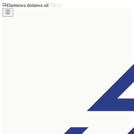
Darmowa dostawa od
750
zł