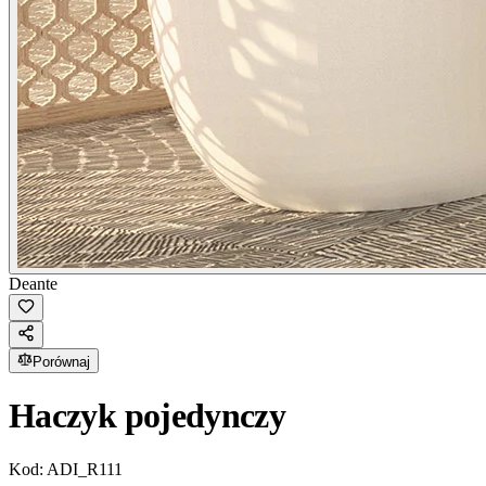
Deante
Porównaj
Haczyk pojedynczy
Kod:
ADI_R111