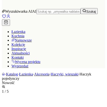
Wyszukiwarka AI
AI
Szukaj
Łazienka
Kuchnia
Najnowsze
Kolekcje
Inspiracje
Aktualności
Kontakt
Wycena projektu
Wyprzedaż
·
Katalog
·
Łazienka
·
Akcesoria
·
Haczyki, wieszaki
·
Haczyk
pojedynczy
Nowość
1
/
5