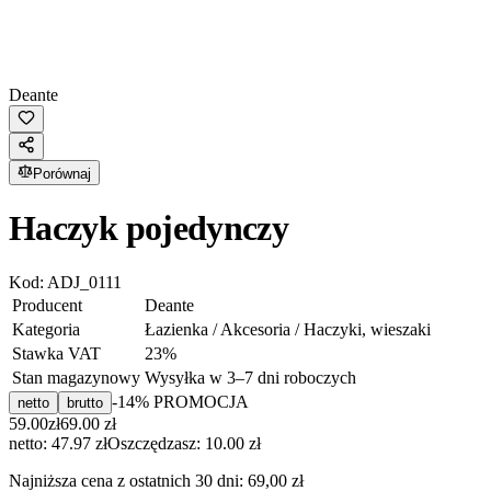
Deante
Porównaj
Haczyk pojedynczy
Kod:
ADJ_0111
Producent
Deante
Kategoria
Łazienka / Akcesoria / Haczyki, wieszaki
Stawka VAT
23
%
Stan magazynowy
Wysyłka w 3–7 dni roboczych
-
14
% PROMOCJA
netto
brutto
59.00
zł
69.00
zł
netto: 47.97 zł
Oszczędzasz:
10.00
zł
Najniższa cena z ostatnich 30 dni:
69,00 zł