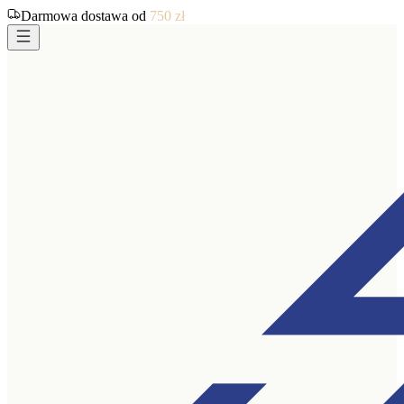
Darmowa dostawa od
750
zł