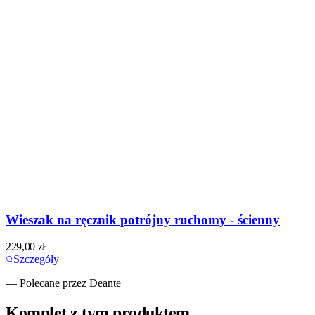
Wieszak na ręcznik potrójny ruchomy - ścienny
229,00
zł
Szczegóły
— Polecane przez Deante
Komplet z tym produktem