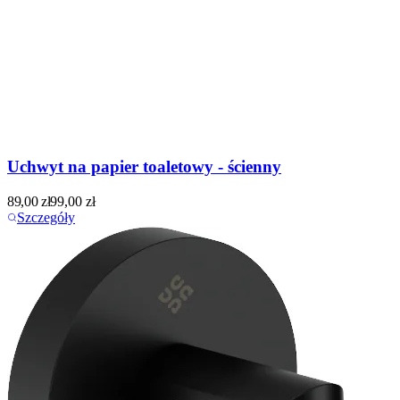
Uchwyt na papier toaletowy - ścienny
89,00
zł
99,00
zł
Szczegóły