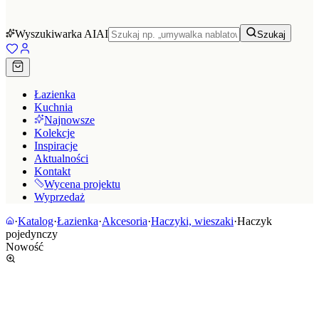
Wyszukiwarka AI
AI
Szukaj
Łazienka
Kuchnia
Najnowsze
Kolekcje
Inspiracje
Aktualności
Kontakt
Wycena projektu
Wyprzedaż
·
Katalog
·
Łazienka
·
Akcesoria
·
Haczyki, wieszaki
·
Haczyk
pojedynczy
Nowość