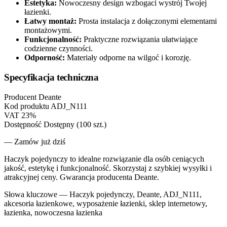
Estetyka:
Nowoczesny design wzbogaci wystrój Twojej
łazienki.
Łatwy montaż:
Prosta instalacja z dołączonymi elementami
montażowymi.
Funkcjonalność:
Praktyczne rozwiązania ułatwiające
codzienne czynności.
Odporność:
Materiały odporne na wilgoć i korozję.
Specyfikacja techniczna
Producent
Deante
Kod produktu
ADJ_N111
VAT
23%
Dostępność
Dostępny (100 szt.)
— Zamów już dziś
Haczyk pojedynczy to idealne rozwiązanie dla osób ceniących
jakość, estetykę i funkcjonalność. Skorzystaj z szybkiej wysyłki i
atrakcyjnej ceny. Gwarancja producenta Deante.
Słowa kluczowe —
Haczyk pojedynczy, Deante, ADJ_N111,
akcesoria łazienkowe, wyposażenie łazienki, sklep internetowy,
łazienka, nowoczesna łazienka