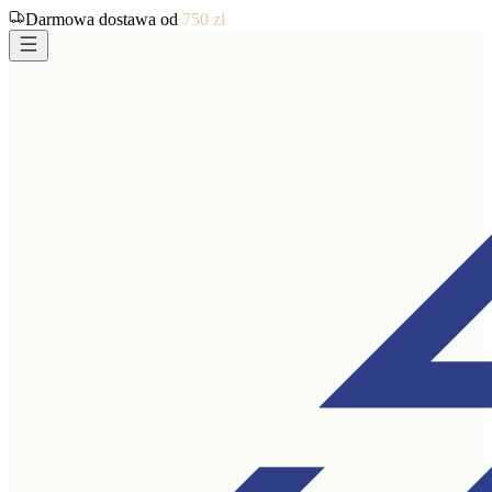
Darmowa dostawa od
750
zł