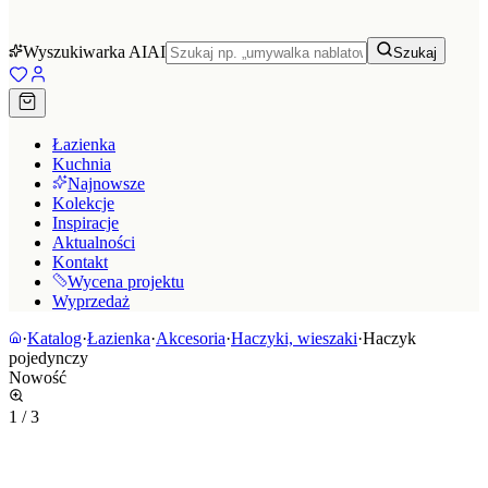
Wyszukiwarka AI
AI
Szukaj
Łazienka
Kuchnia
Najnowsze
Kolekcje
Inspiracje
Aktualności
Kontakt
Wycena projektu
Wyprzedaż
·
Katalog
·
Łazienka
·
Akcesoria
·
Haczyki, wieszaki
·
Haczyk
pojedynczy
Nowość
1
/
3