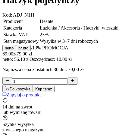
Haczyk pojedynczy
Kod:
ADJ_N111
Producent
Deante
Kategoria
Łazienka / Akcesoria / Haczyki, wieszaki
Stawka VAT
23
%
Stan magazynowy
Wysyłka w 3–7 dni roboczych
-
13
% PROMOCJA
netto
brutto
69.00
zł
79.00
zł
netto: 56.10 zł
Oszczędzasz:
10.00
zł
Najniższa cena z ostatnich 30 dni:
79,00 zł
Do koszyka
Kup teraz
Zapytaj o produkt
14 dni na zwrot
lub wymianę towaru
Szybka wysyłka
z własnego magazynu