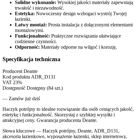
Solidne wykonanie:
Wysokiej jakości materiały zapewniają
trwałość i niezawodność.
Estetyka:
Nowoczesny design wzbogaci wystrój Twojej
łazienki.
Łatwy montaż:
Prosta instalacja z dołączonymi elementami
montażowymi.
Funkcjonalność:
Praktyczne rozwiązania ułatwiające
codzienne czynności.
Odporność:
Materiały odporne na wilgoć i korozję.
Specyfikacja techniczna
Producent
Deante
Kod produktu
ADR_D131
VAT
23%
Dostępność
Dostępny (84 szt.)
— Zamów już dziś
Haczyk potrójny to idealne rozwiązanie dla osób ceniących jakość,
estetykę i funkcjonalność. Skorzystaj z szybkiej wysyłki i
atrakcyjnej ceny. Gwarancja producenta Deante.
Słowa kluczowe —
Haczyk potrójny, Deante, ADR_D131,
akcesoria łazienkowe, wyposażenie łazienki, sklep internetowy,