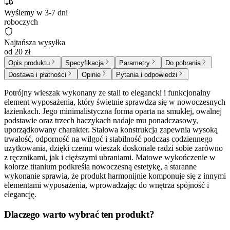
Wyślemy w 3-7 dni
roboczych
Najtańsza wysyłka
od 20 zł
Opis produktu
Specyfikacja
Parametry
Do pobrania
Dostawa i płatności
Opinie
Pytania i odpowiedzi
Potrójny wieszak wykonany ze stali to elegancki i funkcjonalny
element wyposażenia, który świetnie sprawdza się w nowoczesnych
łazienkach. Jego minimalistyczna forma oparta na smukłej, owalnej
podstawie oraz trzech haczykach nadaje mu ponadczasowy,
uporządkowany charakter. Stalowa konstrukcja zapewnia wysoką
trwałość, odporność na wilgoć i stabilność podczas codziennego
użytkowania, dzięki czemu wieszak doskonale radzi sobie zarówno
z ręcznikami, jak i cięższymi ubraniami. Matowe wykończenie w
kolorze titanium podkreśla nowoczesną estetykę, a staranne
wykonanie sprawia, że produkt harmonijnie komponuje się z innymi
elementami wyposażenia, wprowadzając do wnętrza spójność i
elegancję.
Dlaczego warto wybrać ten produkt?