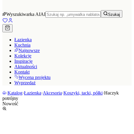
Wyszukiwarka AI
AI
Szukaj
Łazienka
Kuchnia
Najnowsze
Kolekcje
Inspiracje
Aktualności
Kontakt
Wycena projektu
Wyprzedaż
·
Katalog
·
Łazienka
·
Akcesoria
·
Koszyki, tacki, półki
·
Haczyk
potrójny
Nowość