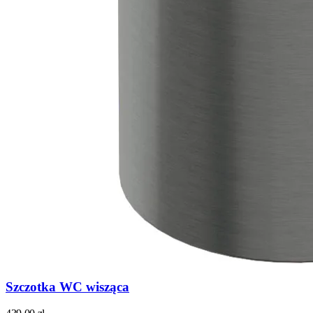
Szczotka WC wisząca