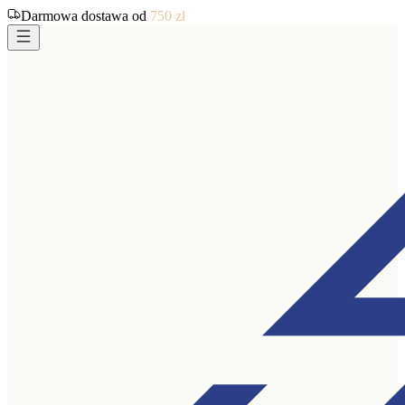
Darmowa dostawa od
750
zł