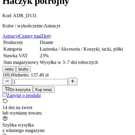
Haczyk potrójny
Kod:
ADR_D131
Kolor / wykończenie:
Antracyt
Antracyt
Czarny mat
Złoty
Producent
Deante
Kategoria
Łazienka / Akcesoria / Koszyki, tacki, półki
Stawka VAT
23
%
Stan magazynowy
Wysyłka w 3–7 dni roboczych
netto
brutto
169.00
zł
netto: 137.40 zł
Do koszyka
Kup teraz
Zapytaj o produkt
14 dni na zwrot
lub wymianę towaru
Szybka wysyłka
z własnego magazynu