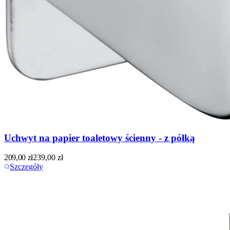
Uchwyt na papier toaletowy ścienny - z półką
209,00
zł
239,00
zł
Szczegóły