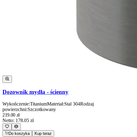
Dozownik mydła - ścienny
Wykończenie
:
Titanium
Materiał
:
Stal 304
Rodzaj
powierzchni
:
Szczotkowany
219.00
zł
Netto:
178.05
zł
Do koszyka
Kup teraz