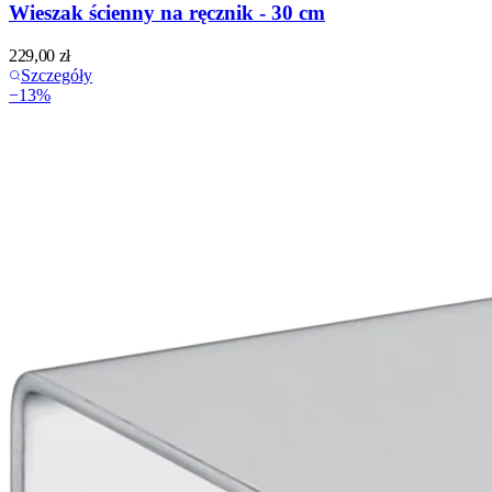
Wieszak ścienny na ręcznik - 30 cm
229,00
zł
Szczegóły
−
13
%