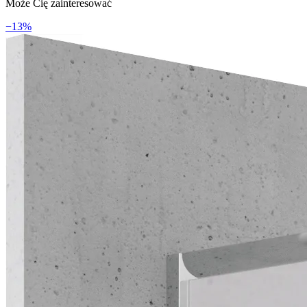
Może Cię zainteresować
−
13
%