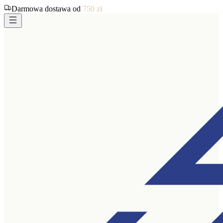
Darmowa dostawa od
750
zł