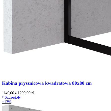
Kabina prysznicowa kwadratowa 80x80 cm
1149,00
zł
1299,00
zł
Szczegóły
−
13
%