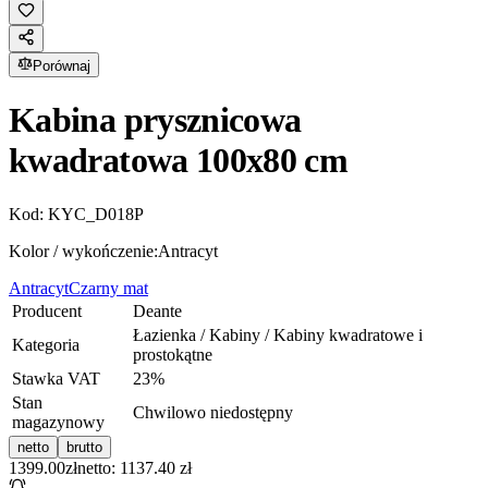
Porównaj
Kabina prysznicowa
kwadratowa 100x80 cm
Kod:
KYC_D018P
Kolor / wykończenie:
Antracyt
Antracyt
Czarny mat
Producent
Deante
Łazienka / Kabiny / Kabiny kwadratowe i
Kategoria
prostokątne
Stawka VAT
23
%
Stan
Chwilowo niedostępny
magazynowy
netto
brutto
1399.00
zł
netto: 1137.40 zł