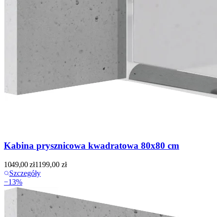
Kabina prysznicowa kwadratowa 80x80 cm
1049,00
zł
1199,00
zł
Szczegóły
−
13
%