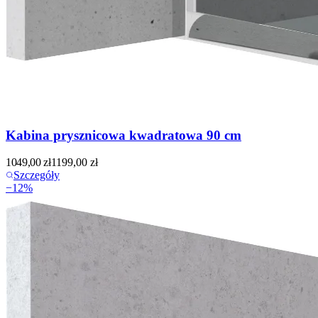
Kabina prysznicowa kwadratowa 90 cm
1049,00
zł
1199,00
zł
Szczegóły
−
12
%