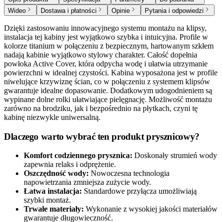
Wideo
Dostawa i płatności
Opinie
Pytania i odpowiedzi
Dzięki zastosowaniu innowacyjnego systemu montażu na klipsy,
instalacja tej kabiny jest wyjątkowo szybka i intuicyjna. Profile w
kolorze titanium w połączeniu z bezpiecznym, hartowanym szkłem
nadają kabinie wyjątkowo stylowy charakter. Całość dopełnia
powłoka Active Cover, która odpycha wodę i ułatwia utrzymanie
powierzchni w idealnej czystości. Kabina wyposażona jest w profile
niwelujące krzywiznę ścian, co w połączeniu z systemem klipsów
gwarantuje idealne dopasowanie. Dodatkowym udogodnieniem są
wypinane dolne rolki ułatwiające pielęgnację. Możliwość montażu
zarówno na brodziku, jak i bezpośrednio na płytkach, czyni tę
kabinę niezwykle uniwersalną.
Dlaczego warto wybrać ten produkt prysznicowy?
Komfort codziennego prysznica:
Doskonały strumień wody
zapewnia relaks i odprężenie.
Oszczędność wody:
Nowoczesna technologia
napowietrzania zmniejsza zużycie wody.
Łatwa instalacja:
Standardowe przyłącza umożliwiają
szybki montaż.
Trwałe materiały:
Wykonanie z wysokiej jakości materiałów
gwarantuje długowieczność.