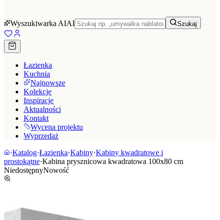
Wyszukiwarka AI
AI
Szukaj
Łazienka
Kuchnia
Najnowsze
Kolekcje
Inspiracje
Aktualności
Kontakt
Wycena projektu
Wyprzedaż
·
Katalog
·
Łazienka
·
Kabiny
·
Kabiny kwadratowe i
prostokątne
·
Kabina prysznicowa kwadratowa 100x80 cm
Niedostępny
Nowość