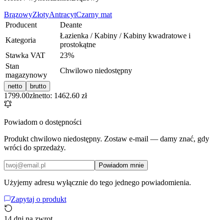
Brązowy
Złoty
Antracyt
Czarny mat
Producent
Deante
Łazienka / Kabiny / Kabiny kwadratowe i
Kategoria
prostokątne
Stawka VAT
23
%
Stan
Chwilowo niedostępny
magazynowy
netto
brutto
1799.00
zł
netto: 1462.60 zł
Powiadom o dostępności
Produkt chwilowo niedostępny. Zostaw e-mail — damy znać, gdy
wróci do sprzedaży.
Powiadom mnie
Użyjemy adresu wyłącznie do tego jednego powiadomienia.
Zapytaj o produkt
14 dni na zwrot