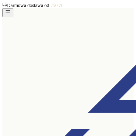
Darmowa dostawa od
750
zł