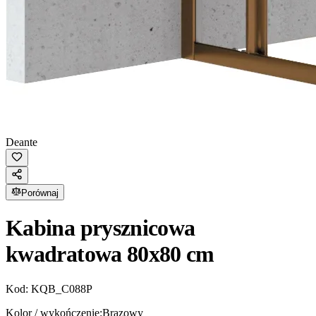
Deante
Porównaj
Kabina prysznicowa
kwadratowa 80x80 cm
Kod:
KQB_C088P
Kolor / wykończenie:
Brązowy