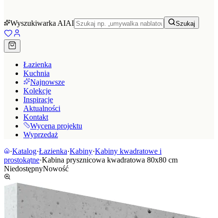
Wyszukiwarka AI
AI
Szukaj
Łazienka
Kuchnia
Najnowsze
Kolekcje
Inspiracje
Aktualności
Kontakt
Wycena projektu
Wyprzedaż
·
Katalog
·
Łazienka
·
Kabiny
·
Kabiny kwadratowe i
prostokątne
·
Kabina prysznicowa kwadratowa 80x80 cm
Niedostępny
Nowość