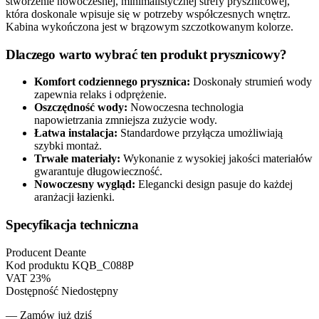
stworzenie nowoczesnej, minimalistycznej strefy prysznicowej,
która doskonale wpisuje się w potrzeby współczesnych wnętrz.
Kabina wykończona jest w brązowym szczotkowanym kolorze.
Dlaczego warto wybrać ten produkt prysznicowy?
Komfort codziennego prysznica:
Doskonały strumień wody
zapewnia relaks i odprężenie.
Oszczędność wody:
Nowoczesna technologia
napowietrzania zmniejsza zużycie wody.
Łatwa instalacja:
Standardowe przyłącza umożliwiają
szybki montaż.
Trwałe materiały:
Wykonanie z wysokiej jakości materiałów
gwarantuje długowieczność.
Nowoczesny wygląd:
Elegancki design pasuje do każdej
aranżacji łazienki.
Specyfikacja techniczna
Producent
Deante
Kod produktu
KQB_C088P
VAT
23%
Dostępność
Niedostępny
— Zamów już dziś