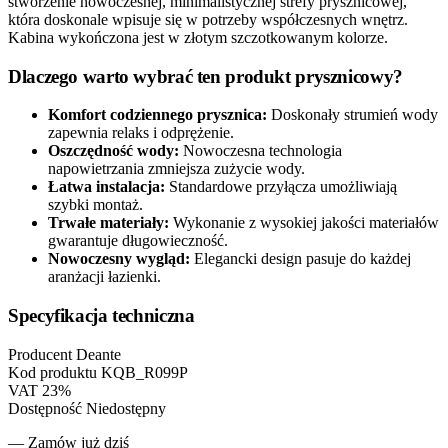
stworzenie nowoczesnej, minimalistycznej strefy prysznicowej,
która doskonale wpisuje się w potrzeby współczesnych wnętrz.
Kabina wykończona jest w złotym szczotkowanym kolorze.
Dlaczego warto wybrać ten produkt prysznicowy?
Komfort codziennego prysznica:
Doskonały strumień wody
zapewnia relaks i odprężenie.
Oszczędność wody:
Nowoczesna technologia
napowietrzania zmniejsza zużycie wody.
Łatwa instalacja:
Standardowe przyłącza umożliwiają
szybki montaż.
Trwałe materiały:
Wykonanie z wysokiej jakości materiałów
gwarantuje długowieczność.
Nowoczesny wygląd:
Elegancki design pasuje do każdej
aranżacji łazienki.
Specyfikacja techniczna
Producent
Deante
Kod produktu
KQB_R099P
VAT
23%
Dostępność
Niedostępny
— Zamów już dziś