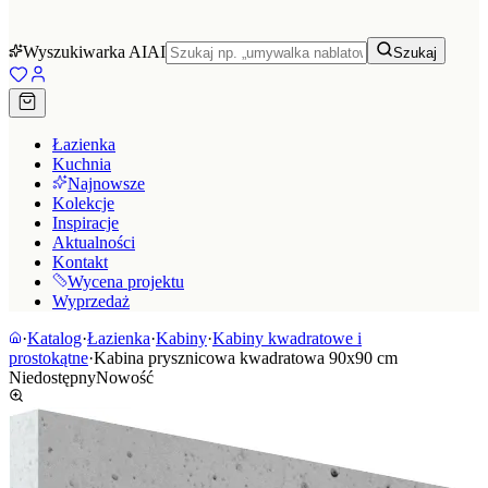
Wyszukiwarka AI
AI
Szukaj
Łazienka
Kuchnia
Najnowsze
Kolekcje
Inspiracje
Aktualności
Kontakt
Wycena projektu
Wyprzedaż
·
Katalog
·
Łazienka
·
Kabiny
·
Kabiny kwadratowe i
prostokątne
·
Kabina prysznicowa kwadratowa 90x90 cm
Niedostępny
Nowość