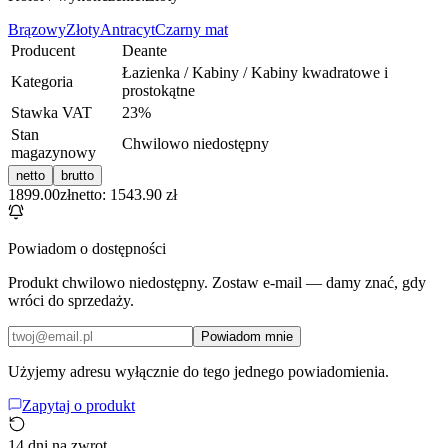
Brązowy
Złoty
Antracyt
Czarny mat
Producent
Deante
Łazienka / Kabiny / Kabiny kwadratowe i
Kategoria
prostokątne
Stawka VAT
23
%
Stan
Chwilowo niedostępny
magazynowy
netto
brutto
1899.00
zł
netto: 1543.90 zł
Powiadom o dostępności
Produkt chwilowo niedostępny. Zostaw e-mail — damy znać, gdy
wróci do sprzedaży.
Powiadom mnie
Użyjemy adresu wyłącznie do tego jednego powiadomienia.
Zapytaj o produkt
14 dni na zwrot