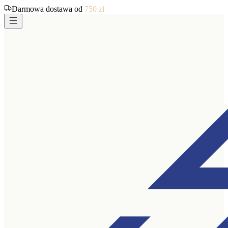
Darmowa dostawa od
750
zł