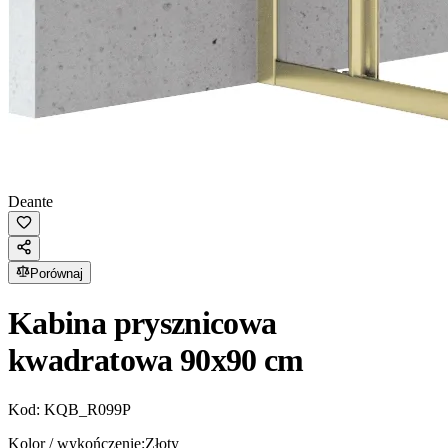
Deante
Porównaj
Kabina prysznicowa
kwadratowa 90x90 cm
Kod:
KQB_R099P
Kolor / wykończenie:
Złoty