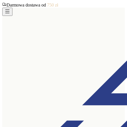
Darmowa dostawa od
750
zł