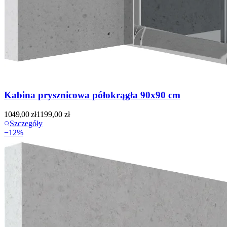
Kabina prysznicowa półokrągła 90x90 cm
1049,00
zł
1199,00
zł
Szczegóły
−
12
%