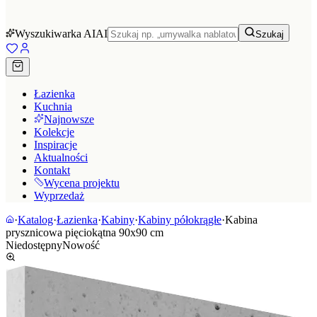
Wyszukiwarka AI
AI
Szukaj
Łazienka
Kuchnia
Najnowsze
Kolekcje
Inspiracje
Aktualności
Kontakt
Wycena projektu
Wyprzedaż
·
Katalog
·
Łazienka
·
Kabiny
·
Kabiny półokrągłe
·
Kabina
prysznicowa pięciokątna 90x90 cm
Niedostępny
Nowość