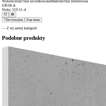
Wykończenie
:
Stal szczotkowana
Materiał
:
Stal nierdzewna
639.00
zł
Netto:
519.51
zł
Do koszyka
Kup teraz
— Z tej samej kategorii
Podobne produkty