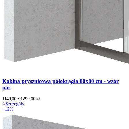
Kabina prysznicowa półokrągła 80x80 cm - wzór
pas
1149,00
zł
1299,00
zł
Szczegóły
−
12
%