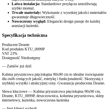
Łatwa instalacja:
Standardowe przyłącza umożliwiają
szybki montaż.
Trwałe materiały:
Wykonanie z wysokiej jakości materiałów
gwarantuje długowieczność.
Nowoczesny wygląd:
Elegancki design pasuje do każdej
aranżacji łazienki.
Specyfikacja techniczna
Producent
Deante
Kod produktu
KTU_0099P
VAT
23%
Dostępność
Niedostępny
— Zamów już dziś
Kabina prysznicowa pięciokątna 90x90 cm to idealne rozwiązanie
dla osób ceniących jakość, estetykę i funkcjonalność. Skorzystaj z
szybkiej wysyłki i atrakcyjnej ceny. Gwarancja producenta Deante.
Słowa kluczowe —
Kabina prysznicowa pięciokątna 90x90 cm,
Deante, KTU_0099P, deszczownica, kolumna prysznicowa, sklep
internetowy, łazienka, nowoczesna łazienka
— Inni klienci wybrali