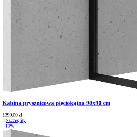
Kabina prysznicowa pięciokątna 90x90 cm
1399,00
zł
Szczegóły
−
13
%