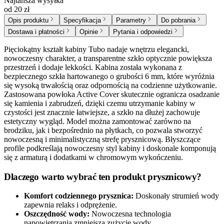
Najtańsza wysyłka
od 20 zł
Opis produktu
Specyfikacja
Parametry
Do pobrania
Dostawa i płatności
Opinie
Pytania i odpowiedzi
Pięciokątny kształt kabiny Tubo nadaje wnętrzu elegancki,
nowoczesny charakter, a transparentne szkło optycznie powiększa
przestrzeń i dodaje lekkości. Kabina została wykonana z
bezpiecznego szkła hartowanego o grubości 6 mm, które wyróżnia
się wysoką trwałością oraz odpornością na codzienne użytkowanie.
Zastosowana powłoka Active Cover skutecznie ogranicza osadzanie
się kamienia i zabrudzeń, dzięki czemu utrzymanie kabiny w
czystości jest znacznie łatwiejsze, a szkło na dłużej zachowuje
estetyczny wygląd. Model można zamontować zarówno na
brodziku, jak i bezpośrednio na płytkach, co pozwala stworzyć
nowoczesną i minimalistyczną strefę prysznicową. Błyszczące
profile podkreślają nowoczesny styl kabiny i doskonale komponują
się z armaturą i dodatkami w chromowym wykończeniu.
Dlaczego warto wybrać ten produkt prysznicowy?
Komfort codziennego prysznica:
Doskonały strumień wody
zapewnia relaks i odprężenie.
Oszczędność wody:
Nowoczesna technologia
napowietrzania zmniejsza zużycie wody.