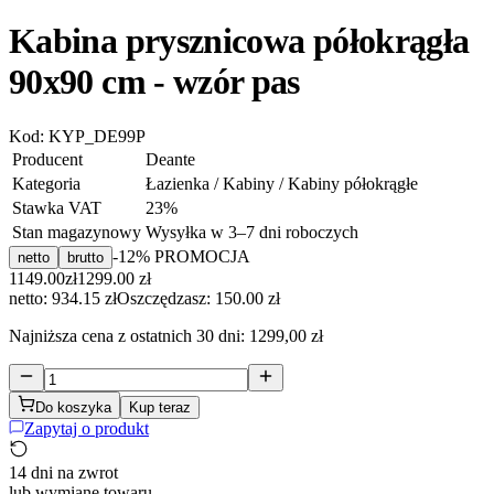
Kabina prysznicowa półokrągła
90x90 cm - wzór pas
Kod:
KYP_DE99P
Producent
Deante
Kategoria
Łazienka / Kabiny / Kabiny półokrągłe
Stawka VAT
23
%
Stan magazynowy
Wysyłka w 3–7 dni roboczych
-
12
% PROMOCJA
netto
brutto
1149.00
zł
1299.00
zł
netto: 934.15 zł
Oszczędzasz:
150.00
zł
Najniższa cena z ostatnich 30 dni:
1299,00 zł
Do koszyka
Kup teraz
Zapytaj o produkt
14 dni na zwrot
lub wymianę towaru