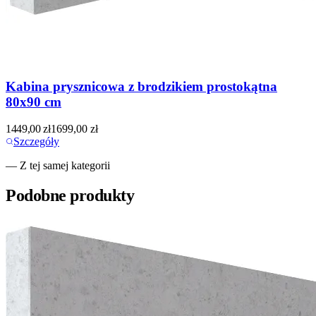
Kabina prysznicowa z brodzikiem prostokątna
80x90 cm
1449,00
zł
1699,00
zł
Szczegóły
— Z tej samej kategorii
Podobne produkty