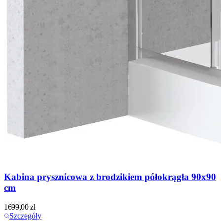
Kabina prysznicowa z brodzikiem półokrągła 90x90
cm
1699,00
zł
Szczegóły