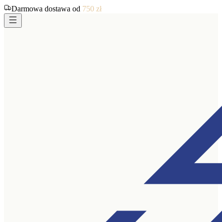
Darmowa dostawa od
750
zł