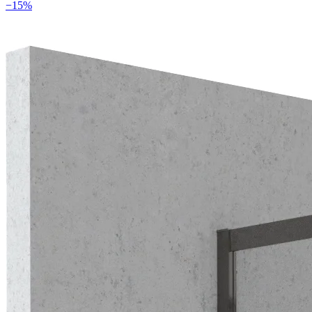
−
15
%