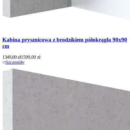
Kabina prysznicowa z brodzikiem półokrągła 90x90
cm
1349,00
zł
1599,00
zł
Szczegóły