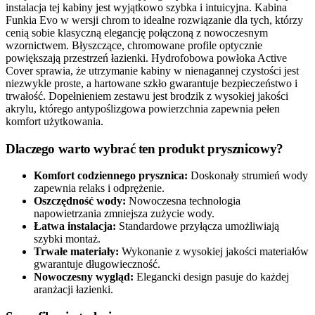
instalacja tej kabiny jest wyjątkowo szybka i intuicyjna. Kabina
Funkia Evo w wersji chrom to idealne rozwiązanie dla tych, którzy
cenią sobie klasyczną elegancję połączoną z nowoczesnym
wzornictwem. Błyszczące, chromowane profile optycznie
powiększają przestrzeń łazienki. Hydrofobowa powłoka Active
Cover sprawia, że utrzymanie kabiny w nienagannej czystości jest
niezwykle proste, a hartowane szkło gwarantuje bezpieczeństwo i
trwałość. Dopełnieniem zestawu jest brodzik z wysokiej jakości
akrylu, którego antypoślizgowa powierzchnia zapewnia pełen
komfort użytkowania.
Dlaczego warto wybrać ten produkt prysznicowy?
Komfort codziennego prysznica:
Doskonały strumień wody
zapewnia relaks i odprężenie.
Oszczędność wody:
Nowoczesna technologia
napowietrzania zmniejsza zużycie wody.
Łatwa instalacja:
Standardowe przyłącza umożliwiają
szybki montaż.
Trwałe materiały:
Wykonanie z wysokiej jakości materiałów
gwarantuje długowieczność.
Nowoczesny wygląd:
Elegancki design pasuje do każdej
aranżacji łazienki.