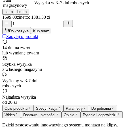
Stan
Wysyłka w 3–7 dni roboczych
magazynowy
netto
brutto
1699.00
zł
netto: 1381.30 zł
Do koszyka
Kup teraz
Zapytaj o produkt
14 dni na zwrot
lub wymianę towaru
Szybka wysyłka
z własnego magazynu
Wyślemy w 3-7 dni
roboczych
Najtańsza wysyłka
od 20 zł
Opis produktu
Specyfikacja
Parametry
Do pobrania
Wideo
Dostawa i płatności
Opinie
Pytania i odpowiedzi
Dzięki zastosowaniu innowacyjnego systemu montażu na klipsy,