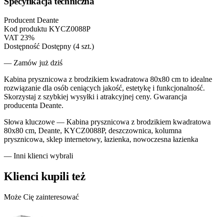
Specyfikacja techniczna
Producent
Deante
Kod produktu
KYCZ0088P
VAT
23%
Dostępność
Dostępny (4 szt.)
— Zamów już dziś
Kabina prysznicowa z brodzikiem kwadratowa 80x80 cm to idealne
rozwiązanie dla osób ceniących jakość, estetykę i funkcjonalność.
Skorzystaj z szybkiej wysyłki i atrakcyjnej ceny. Gwarancja
producenta Deante.
Słowa kluczowe —
Kabina prysznicowa z brodzikiem kwadratowa
80x80 cm, Deante, KYCZ0088P, deszczownica, kolumna
prysznicowa, sklep internetowy, łazienka, nowoczesna łazienka
— Inni klienci wybrali
Klienci kupili też
Może Cię zainteresować