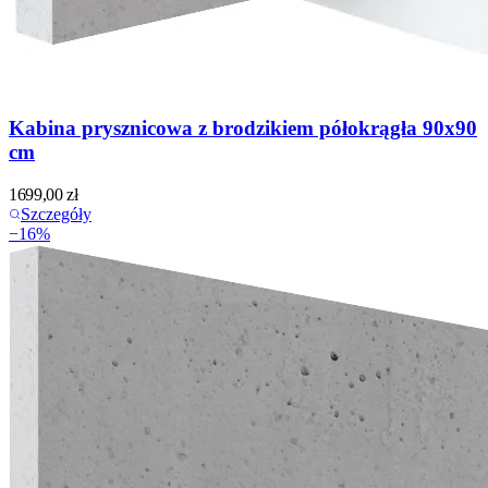
Kabina prysznicowa z brodzikiem półokrągła 90x90
cm
1699,00
zł
Szczegóły
−
16
%