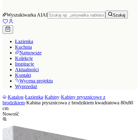
Wyszukiwarka AI
AI
Szukaj
Łazienka
Kuchnia
Najnowsze
Kolekcje
Inspiracje
Aktualności
Kontakt
Wycena projektu
Wyprzedaż
·
Katalog
·
Łazienka
·
Kabiny
·
Kabiny prysznicowe z
brodzikiem
·
Kabina prysznicowa z brodzikiem kwadratowa 80x80
cm
Nowość