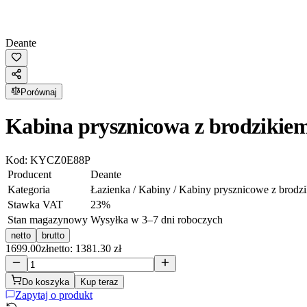
Deante
Porównaj
Kabina prysznicowa z brodzikie
Kod:
KYCZ0E88P
Producent
Deante
Kategoria
Łazienka / Kabiny / Kabiny prysznicowe z brodz
Stawka VAT
23
%
Stan magazynowy
Wysyłka w 3–7 dni roboczych
netto
brutto
1699.00
zł
netto: 1381.30 zł
Do koszyka
Kup teraz
Zapytaj o produkt