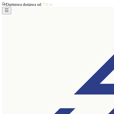
Darmowa dostawa od
750
zł