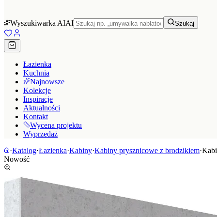
Wyszukiwarka AI
AI
Szukaj
Łazienka
Kuchnia
Najnowsze
Kolekcje
Inspiracje
Aktualności
Kontakt
Wycena projektu
Wyprzedaż
·
Katalog
·
Łazienka
·
Kabiny
·
Kabiny prysznicowe z brodzikiem
·
Kabi
Nowość