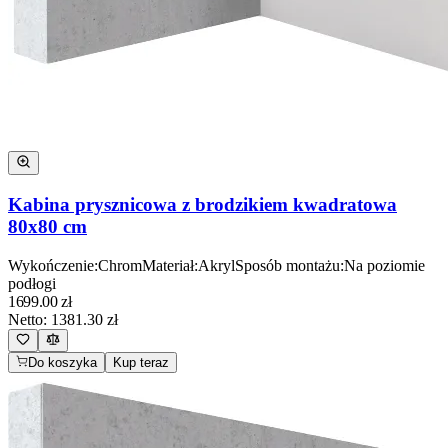
Kabina prysznicowa z brodzikiem kwadratowa
80x80 cm
Wykończenie
:
Chrom
Materiał
:
Akryl
Sposób montażu
:
Na poziomie
podłogi
1699.00
zł
Netto:
1381.30
zł
Do koszyka
Kup teraz