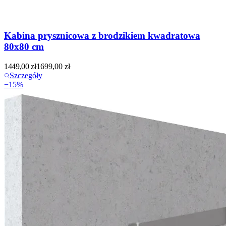
Kabina prysznicowa z brodzikiem kwadratowa
80x80 cm
1449,00
zł
1699,00
zł
Szczegóły
−
15
%