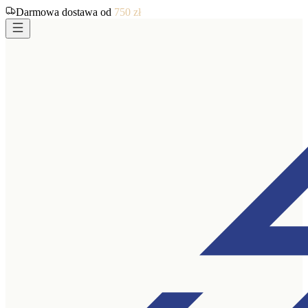
Darmowa dostawa od
750
zł