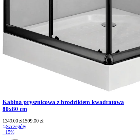
Kabina prysznicowa z brodzikiem kwadratowa
80x80 cm
1349,00
zł
1599,00
zł
Szczegóły
−
15
%