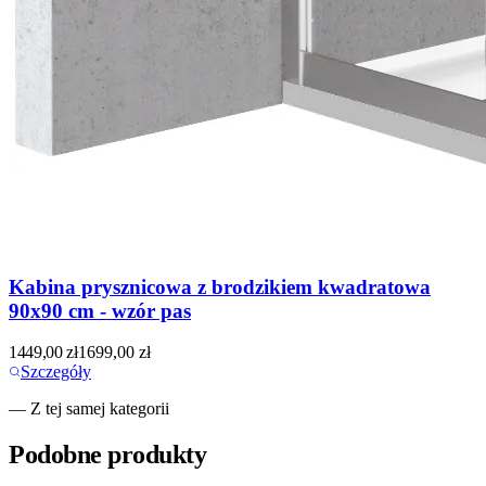
Kabina prysznicowa z brodzikiem kwadratowa
90x90 cm - wzór pas
1449,00
zł
1699,00
zł
Szczegóły
— Z tej samej kategorii
Podobne produkty