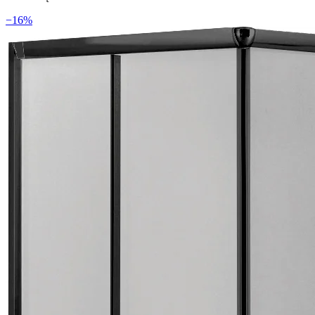
−
16
%