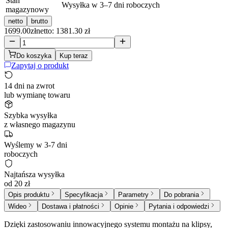
Stan
Wysyłka w 3–7 dni roboczych
magazynowy
netto
brutto
1699.00
zł
netto: 1381.30 zł
Do koszyka
Kup teraz
Zapytaj o produkt
14 dni na zwrot
lub wymianę towaru
Szybka wysyłka
z własnego magazynu
Wyślemy w 3-7 dni
roboczych
Najtańsza wysyłka
od 20 zł
Opis produktu
Specyfikacja
Parametry
Do pobrania
Wideo
Dostawa i płatności
Opinie
Pytania i odpowiedzi
Dzięki zastosowaniu innowacyjnego systemu montażu na klipsy,