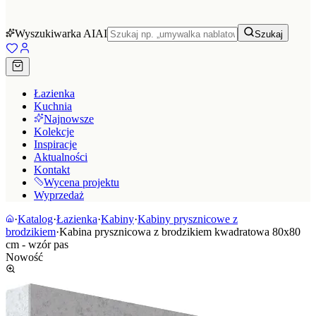
Wyszukiwarka AI
AI
Szukaj
Łazienka
Kuchnia
Najnowsze
Kolekcje
Inspiracje
Aktualności
Kontakt
Wycena projektu
Wyprzedaż
·
Katalog
·
Łazienka
·
Kabiny
·
Kabiny prysznicowe z
brodzikiem
·
Kabina prysznicowa z brodzikiem kwadratowa 80x80
cm - wzór pas
Nowość