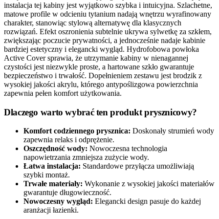
instalacja tej kabiny jest wyjątkowo szybka i intuicyjna. Szlachetne,
matowe profile w odcieniu tytanium nadają wnętrzu wyrafinowany
charakter, stanowiąc stylową alternatywę dla klasycznych
rozwiązań. Efekt oszronienia subtelnie ukrywa sylwetkę za szkłem,
zwiększając poczucie prywatności, a jednocześnie nadaje kabinie
bardziej estetyczny i elegancki wygląd. Hydrofobowa powłoka
Active Cover sprawia, że utrzymanie kabiny w nienagannej
czystości jest niezwykle proste, a hartowane szkło gwarantuje
bezpieczeństwo i trwałość. Dopełnieniem zestawu jest brodzik z
wysokiej jakości akrylu, którego antypoślizgowa powierzchnia
zapewnia pełen komfort użytkowania.
Dlaczego warto wybrać ten produkt prysznicowy?
Komfort codziennego prysznica:
Doskonały strumień wody
zapewnia relaks i odprężenie.
Oszczędność wody:
Nowoczesna technologia
napowietrzania zmniejsza zużycie wody.
Łatwa instalacja:
Standardowe przyłącza umożliwiają
szybki montaż.
Trwałe materiały:
Wykonanie z wysokiej jakości materiałów
gwarantuje długowieczność.
Nowoczesny wygląd:
Elegancki design pasuje do każdej
aranżacji łazienki.