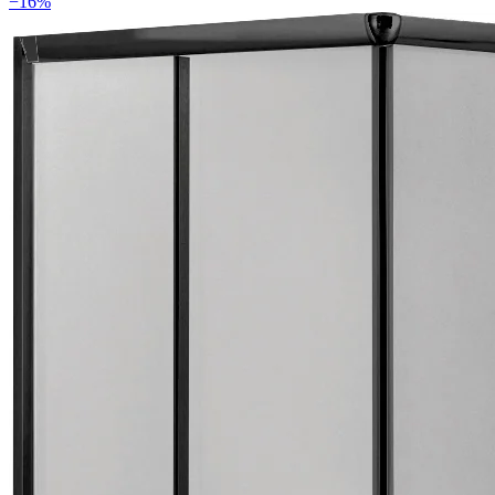
−
16
%