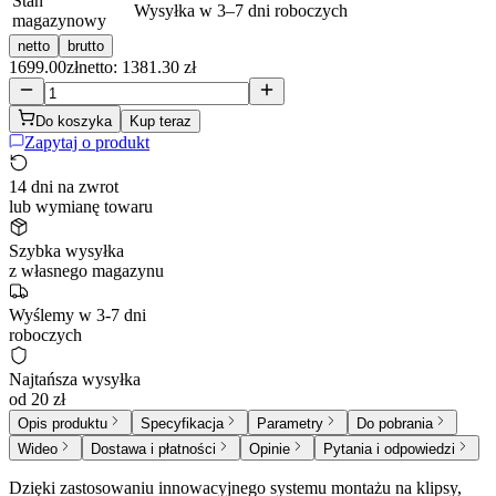
Stan
Wysyłka w 3–7 dni roboczych
magazynowy
netto
brutto
1699.00
zł
netto: 1381.30 zł
Do koszyka
Kup teraz
Zapytaj o produkt
14 dni na zwrot
lub wymianę towaru
Szybka wysyłka
z własnego magazynu
Wyślemy w 3-7 dni
roboczych
Najtańsza wysyłka
od 20 zł
Opis produktu
Specyfikacja
Parametry
Do pobrania
Wideo
Dostawa i płatności
Opinie
Pytania i odpowiedzi
Dzięki zastosowaniu innowacyjnego systemu montażu na klipsy,