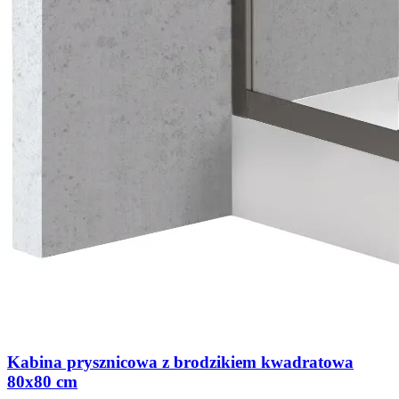
Kabina prysznicowa z brodzikiem kwadratowa
80x80 cm