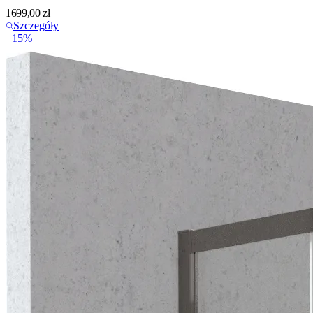
1699,00
zł
Szczegóły
−
15
%