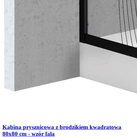
Kabina prysznicowa z brodzikiem kwadratowa
80x80 cm - wzór fala