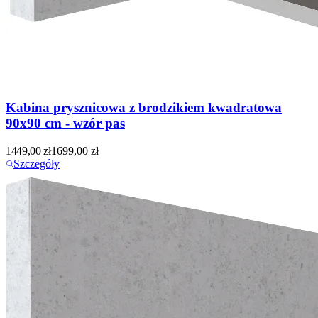
Kabina prysznicowa z brodzikiem kwadratowa
90x90 cm - wzór pas
1449,00
zł
1699,00
zł
Szczegóły