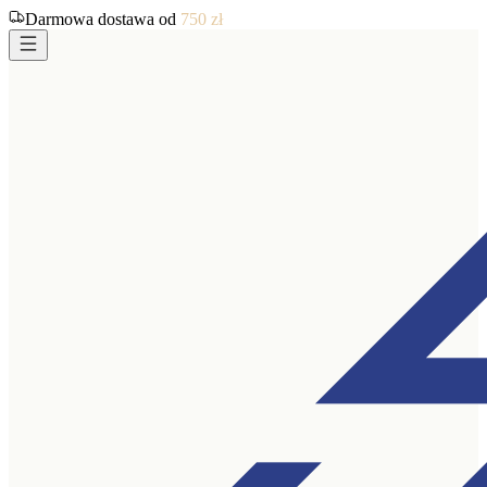
Darmowa dostawa od
750
zł