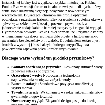
instalacja tej kabiny jest wyjątkowo szybka i intuicyjna. Kabina
Funkia Evo w wersji chrom to idealne rozwiązanie dla tych, którzy
cenią sobie klasyczną elegancję połączoną z nowoczesnym
wzornictwem. Błyszczące, chromowane profile optycznie
powiększają przestrzeń łazienki. Efekt oszronienia subtelnie ukrywa
sylwetkę za szkłem, zwiększając poczucie prywatności, a
jednocześnie nadaje kabinie bardziej estetyczny i elegancki wygląd.
Hydrofobowa powłoka Active Cover sprawia, że utrzymanie kabiny
w nienagannej czystości jest niezwykle proste, a hartowane szkło
gwarantuje bezpieczeństwo i trwałość. Dopełnieniem zestawu jest
brodzik z wysokiej jakości akrylu, którego antypoślizgowa
powierzchnia zapewnia pełen komfort użytkowania.
Dlaczego warto wybrać ten produkt prysznicowy?
Komfort codziennego prysznica:
Doskonały strumień wody
zapewnia relaks i odprężenie.
Oszczędność wody:
Nowoczesna technologia
napowietrzania zmniejsza zużycie wody.
Łatwa instalacja:
Standardowe przyłącza umożliwiają
szybki montaż.
Trwałe materiały:
Wykonanie z wysokiej jakości materiałów
gwarantuje długowieczność.
Nowoczesny wygląd:
Elegancki design pasuje do każdej
aranżacji łazienki.