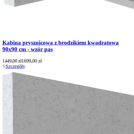
Kabina prysznicowa z brodzikiem kwadratowa
90x90 cm - wzór pas
1449,00
zł
1699,00
zł
Szczegóły