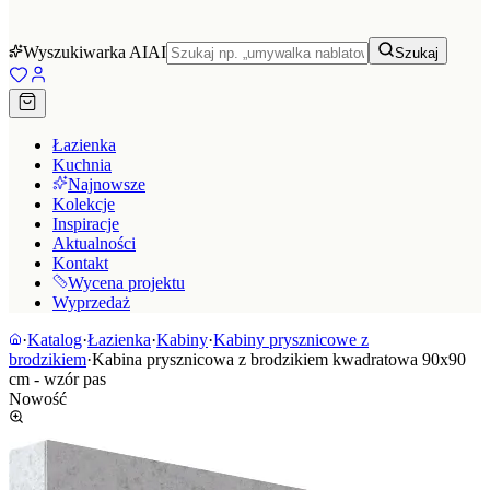
Wyszukiwarka AI
AI
Szukaj
Łazienka
Kuchnia
Najnowsze
Kolekcje
Inspiracje
Aktualności
Kontakt
Wycena projektu
Wyprzedaż
·
Katalog
·
Łazienka
·
Kabiny
·
Kabiny prysznicowe z
brodzikiem
·
Kabina prysznicowa z brodzikiem kwadratowa 90x90
cm - wzór pas
Nowość