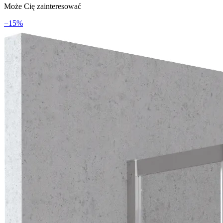
Może Cię zainteresować
−
15
%