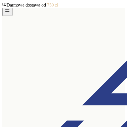
Darmowa dostawa od
750
zł