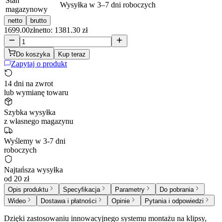
Stan
Wysyłka w 3–7 dni roboczych
magazynowy
netto
brutto
1699.00
zł
netto: 1381.30 zł
Do koszyka
Kup teraz
Zapytaj o produkt
14 dni na zwrot
lub wymianę towaru
Szybka wysyłka
z własnego magazynu
Wyślemy w 3-7 dni
roboczych
Najtańsza wysyłka
od 20 zł
Opis produktu
Specyfikacja
Parametry
Do pobrania
Wideo
Dostawa i płatności
Opinie
Pytania i odpowiedzi
Dzięki zastosowaniu innowacyjnego systemu montażu na klipsy,