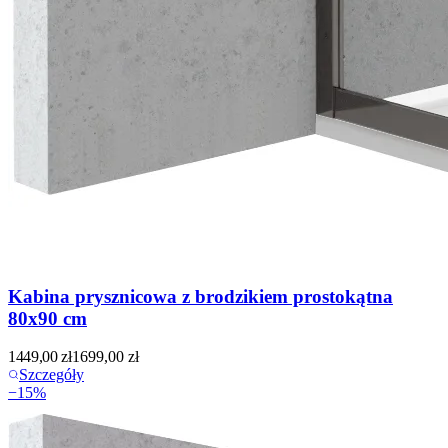
Kabina prysznicowa z brodzikiem prostokątna
80x90 cm
1449,00
zł
1699,00
zł
Szczegóły
−
15
%