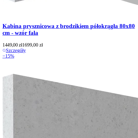
Kabina prysznicowa z brodzikiem półokrągła 80x80
cm - wzór fala
1449,00
zł
1699,00
zł
Szczegóły
−
15
%