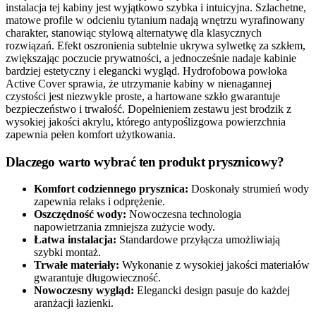
instalacja tej kabiny jest wyjątkowo szybka i intuicyjna. Szlachetne,
matowe profile w odcieniu tytanium nadają wnętrzu wyrafinowany
charakter, stanowiąc stylową alternatywę dla klasycznych
rozwiązań. Efekt oszronienia subtelnie ukrywa sylwetkę za szkłem,
zwiększając poczucie prywatności, a jednocześnie nadaje kabinie
bardziej estetyczny i elegancki wygląd. Hydrofobowa powłoka
Active Cover sprawia, że utrzymanie kabiny w nienagannej
czystości jest niezwykle proste, a hartowane szkło gwarantuje
bezpieczeństwo i trwałość. Dopełnieniem zestawu jest brodzik z
wysokiej jakości akrylu, którego antypoślizgowa powierzchnia
zapewnia pełen komfort użytkowania.
Dlaczego warto wybrać ten produkt prysznicowy?
Komfort codziennego prysznica:
Doskonały strumień wody
zapewnia relaks i odprężenie.
Oszczędność wody:
Nowoczesna technologia
napowietrzania zmniejsza zużycie wody.
Łatwa instalacja:
Standardowe przyłącza umożliwiają
szybki montaż.
Trwałe materiały:
Wykonanie z wysokiej jakości materiałów
gwarantuje długowieczność.
Nowoczesny wygląd:
Elegancki design pasuje do każdej
aranżacji łazienki.