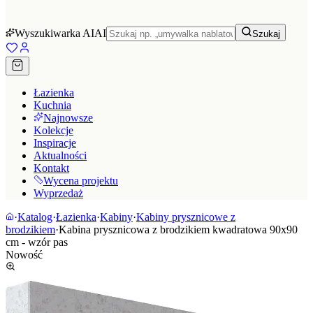
Wyszukiwarka AI
AI
Szukaj
Łazienka
Kuchnia
Najnowsze
Kolekcje
Inspiracje
Aktualności
Kontakt
Wycena projektu
Wyprzedaż
·
Katalog
·
Łazienka
·
Kabiny
·
Kabiny prysznicowe z
brodzikiem
·
Kabina prysznicowa z brodzikiem kwadratowa 90x90
cm - wzór pas
Nowość