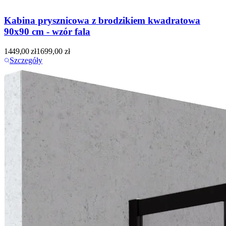
Kabina prysznicowa z brodzikiem kwadratowa
90x90 cm - wzór fala
1449,00
zł
1699,00
zł
Szczegóły