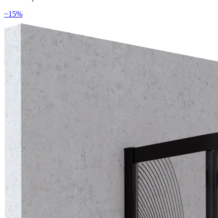
−
15
%