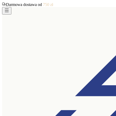
Darmowa dostawa od
750
zł