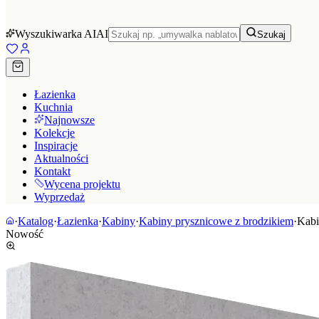
Wyszukiwarka AI
AI
Szukaj
Łazienka
Kuchnia
Najnowsze
Kolekcje
Inspiracje
Aktualności
Kontakt
Wycena projektu
Wyprzedaż
·
Katalog
·
Łazienka
·
Kabiny
·
Kabiny prysznicowe z brodzikiem
·
Kabi
Nowość