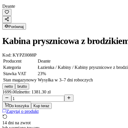
Deante
Porównaj
Kabina prysznicowa z brodzikie
Kod:
KYPZ0088P
Producent
Deante
Kategoria
Łazienka / Kabiny / Kabiny prysznicowe z brodz
Stawka VAT
23
%
Stan magazynowy
Wysyłka w 3–7 dni roboczych
netto
brutto
1699.00
zł
netto: 1381.30 zł
Do koszyka
Kup teraz
Zapytaj o produkt
14 dni na zwrot
lub wymianę towaru