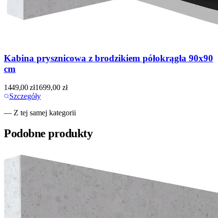
Kabina prysznicowa z brodzikiem półokrągła 90x90
cm
1449,00
zł
1699,00
zł
Szczegóły
— Z tej samej kategorii
Podobne produkty