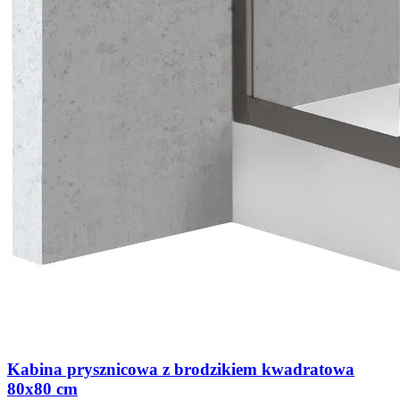
Kabina prysznicowa z brodzikiem kwadratowa
80x80 cm