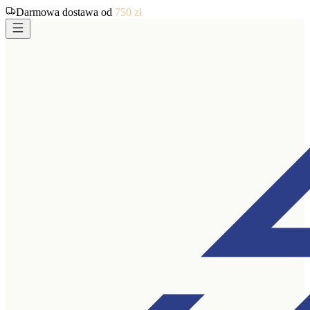
Darmowa dostawa od
750
zł