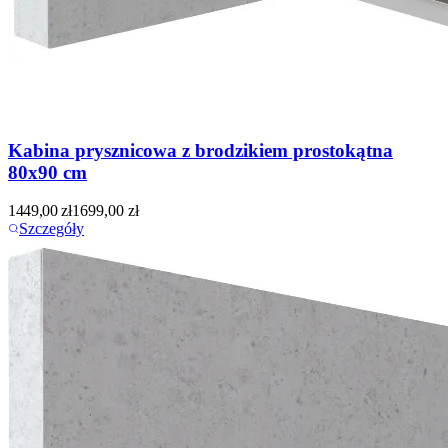
Kabina prysznicowa z brodzikiem prostokątna
80x90 cm
1449,00
zł
1699,00
zł
Szczegóły