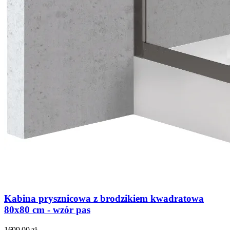
Kabina prysznicowa z brodzikiem kwadratowa
80x80 cm - wzór pas
1699,00
zł