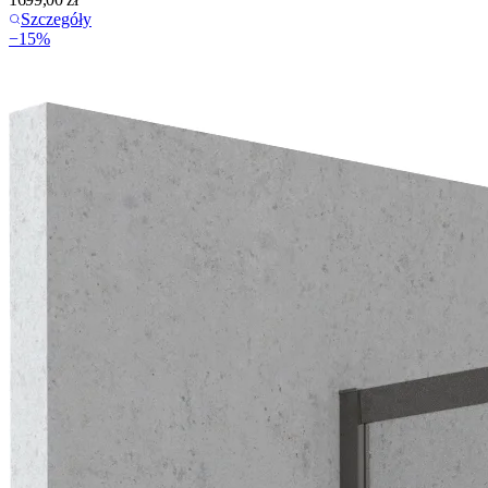
Szczegóły
−
15
%