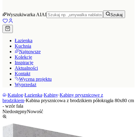
Wyszukiwarka AI
AI
Szukaj
Łazienka
Kuchnia
Najnowsze
Kolekcje
Inspiracje
Aktualności
Kontakt
Wycena projektu
Wyprzedaż
·
Katalog
·
Łazienka
·
Kabiny
·
Kabiny prysznicowe z
brodzikiem
·
Kabina prysznicowa z brodzikiem półokrągła 80x80 cm
- wzór fala
Niedostępny
Nowość