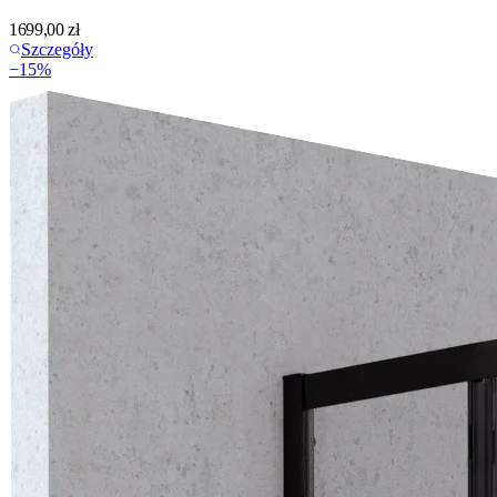
1699,00
zł
Szczegóły
−
15
%