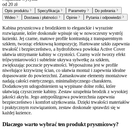
od 20 zł
Opis produktu
Specyfikacja
Parametry
Do pobrania
Wideo
Dostawa i płatności
Opinie
Pytania i odpowiedzi
Kabina prysznicowa z brodzikiem to eleganckie i wyraziste
rozwiązanie, które doskonale wpisuje się w nowoczesny wystrój
łazienki. Jej czarne, matowe profile kontrastują z transparentnym
szkłem, tworząc efektowną kompozycję. Hartowane szkło zapewnia
trwałość i bezpieczeństwo, a hydrofobowa powłoka Active Cover
ułatwia utrzymanie kabiny w czystości. Czarny wzór tworzy efekt
trójwymiarowości i subtelnie ukrywa sylwetkę za szkłem,
zwiększając poczucie prywatności. Wyposażona jest w profile
niwelujące krzywiznę ścian, co ułatwia montaż i zapewnia idealne
dopasowanie do powierzchni. Zamaskowane elementy montażowe
nadają całości estetycznego, minimalistycznego charakteru.
Dodatkowym udogodnieniem są wypinane dolne rolki, które
ułatwiają czyszczenie kabiny. Zestaw uzupełnia brodzik z wysokiej
jakości akrylu. Jego antypoślizgowa powierzchnia zapewnia
bezpieczeństwo i komfort użytkowania. Dzięki trwałości materiałów
i praktycznym rozwiązaniom, zestaw doskonale sprawdzi się w
każdej łazience.
Dlaczego warto wybrać ten produkt prysznicowy?