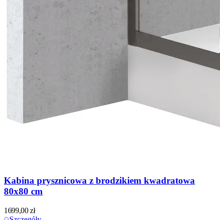
Kabina prysznicowa z brodzikiem kwadratowa
80x80 cm
1699,00
zł
Szczegóły