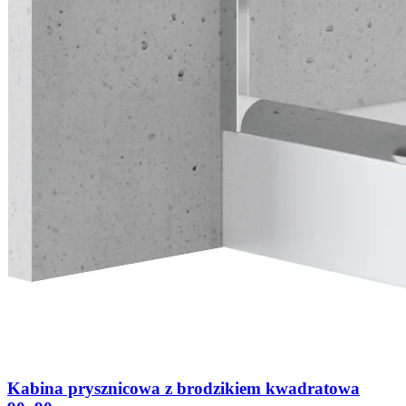
Kabina prysznicowa z brodzikiem kwadratowa