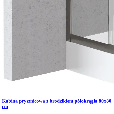
Kabina prysznicowa z brodzikiem półokrągła 80x80
cm