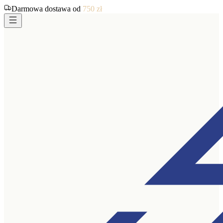
Darmowa dostawa od
750
zł