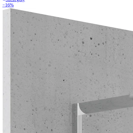
−
16
%