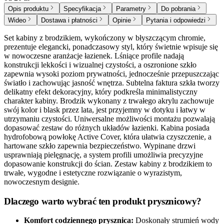
Opis produktu
Specyfikacja
Parametry
Do pobrania
Wideo
Dostawa i płatności
Opinie
Pytania i odpowiedzi
Set kabiny z brodzikiem, wykończony w błyszczącym chromie,
prezentuje elegancki, ponadczasowy styl, który świetnie wpisuje się
w nowoczesne aranżacje łazienek. Lśniące profile nadają
konstrukcji lekkości i wizualnej czystości, a oszronione szkło
zapewnia wysoki poziom prywatności, jednocześnie przepuszczając
światło i zachowując jasność wnętrza. Subtelna faktura szkła tworzy
delikatny efekt dekoracyjny, który podkreśla minimalistyczny
charakter kabiny. Brodzik wykonany z trwałego akrylu zachowuje
swój kolor i blask przez lata, jest przyjemny w dotyku i łatwy w
utrzymaniu czystości. Uniwersalne możliwości montażu pozwalają
dopasować zestaw do różnych układów łazienki. Kabina posiada
hydrofobową powłokę Active Cover, która ułatwia czyszczenie, a
hartowane szkło zapewnia bezpieczeństwo. Wypinane drzwi
usprawniają pielęgnację, a system profili umożliwia precyzyjne
dopasowanie konstrukcji do ścian. Zestaw kabiny z brodzikiem to
trwałe, wygodne i estetyczne rozwiązanie o wyrazistym,
nowoczesnym designie.
Dlaczego warto wybrać ten produkt prysznicowy?
Komfort codziennego prysznica:
Doskonały strumień wody