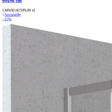
90x90 cm
1349,00
zł
1599,00
zł
Szczegóły
−
15
%