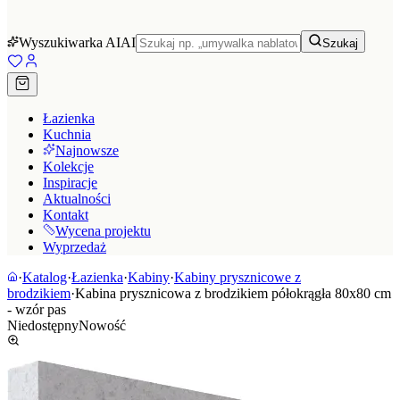
Wyszukiwarka AI
AI
Szukaj
Łazienka
Kuchnia
Najnowsze
Kolekcje
Inspiracje
Aktualności
Kontakt
Wycena projektu
Wyprzedaż
·
Katalog
·
Łazienka
·
Kabiny
·
Kabiny prysznicowe z
brodzikiem
·
Kabina prysznicowa z brodzikiem półokrągła 80x80 cm
- wzór pas
Niedostępny
Nowość