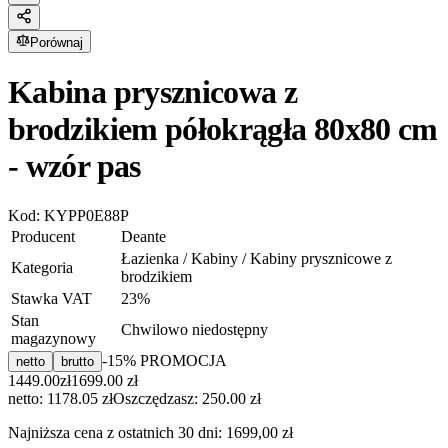
Porównaj
Kabina prysznicowa z
brodzikiem półokrągła 80x80 cm
- wzór pas
Kod:
KYPP0E88P
Producent
Deante
Łazienka / Kabiny / Kabiny prysznicowe z
Kategoria
brodzikiem
Stawka VAT
23
%
Stan
Chwilowo niedostępny
magazynowy
-
15
% PROMOCJA
netto
brutto
1449.00
zł
1699.00
zł
netto: 1178.05 zł
Oszczędzasz:
250.00
zł
Najniższa cena z ostatnich 30 dni:
1699,00 zł