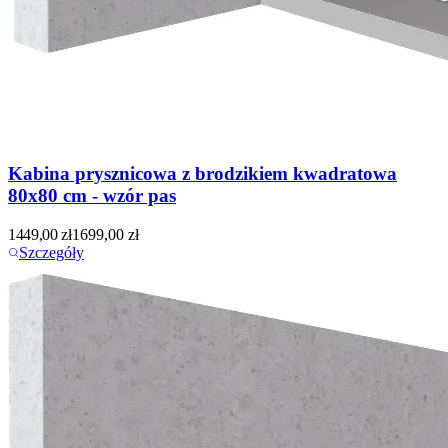
Kabina prysznicowa z brodzikiem kwadratowa
80x80 cm - wzór pas
1449,00
zł
1699,00
zł
Szczegóły