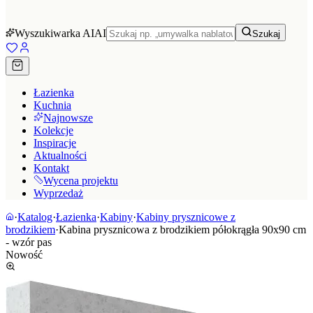
Wyszukiwarka AI
AI
Szukaj
Łazienka
Kuchnia
Najnowsze
Kolekcje
Inspiracje
Aktualności
Kontakt
Wycena projektu
Wyprzedaż
·
Katalog
·
Łazienka
·
Kabiny
·
Kabiny prysznicowe z
brodzikiem
·
Kabina prysznicowa z brodzikiem półokrągła 90x90 cm
- wzór pas
Nowość