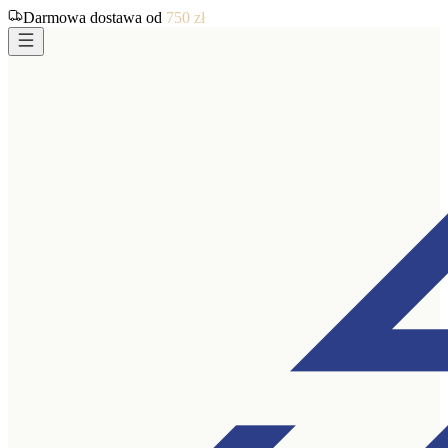
Darmowa dostawa od
750
zł