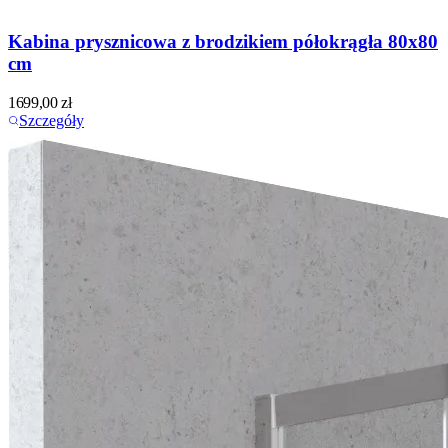
Kabina prysznicowa z brodzikiem półokrągła 80x80
cm
1699,00
zł
Szczegóły