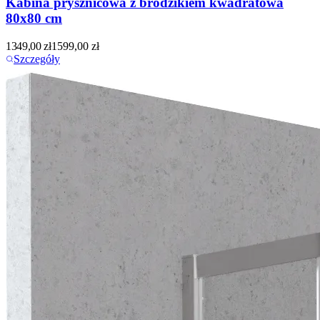
Kabina prysznicowa z brodzikiem kwadratowa
80x80 cm
1349,00
zł
1599,00
zł
Szczegóły