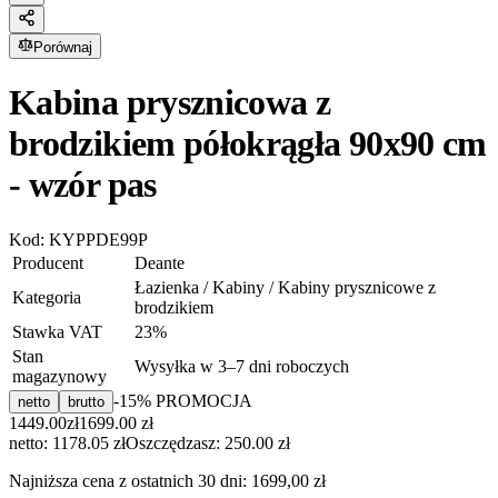
Porównaj
Kabina prysznicowa z
brodzikiem półokrągła 90x90 cm
- wzór pas
Kod:
KYPPDE99P
Producent
Deante
Łazienka / Kabiny / Kabiny prysznicowe z
Kategoria
brodzikiem
Stawka VAT
23
%
Stan
Wysyłka w 3–7 dni roboczych
magazynowy
-
15
% PROMOCJA
netto
brutto
1449.00
zł
1699.00
zł
netto: 1178.05 zł
Oszczędzasz:
250.00
zł
Najniższa cena z ostatnich 30 dni:
1699,00 zł