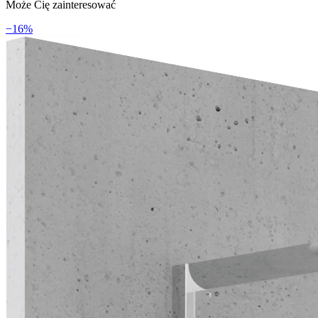
Może Cię zainteresować
−
16
%