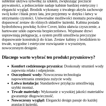
subtelnie ukrywa sylwetkę za szkłem, zwiększając poczucie
prywatności, a jednocześnie nadaje kabinie bardziej estetyczny i
elegancki wygląd. Brodzik wykonany z trwałego akrylu zachowuje
swój kolor i blask przez lata, jest przyjemny w dotyku i łatwy w
utrzymaniu czystości. Uniwersalne możliwości montażu pozwalają
dopasować zestaw do różnych układów łazienki. Kabina posiada
hydrofobową powłokę Active Cover, która ułatwia czyszczenie, a
hartowane szkło zapewnia bezpieczeństwo. Wypinane drzwi
usprawniają pielęgnację, a system profili umożliwia precyzyjne
dopasowanie konstrukcji do ścian. Zestaw kabiny z brodzikiem to
trwałe, wygodne i estetyczne rozwiązanie o wyrazistym,
nowoczesnym designie.
Dlaczego warto wybrać ten produkt prysznicowy?
Komfort codziennego prysznica:
Doskonały strumień wody
zapewnia relaks i odprężenie.
Oszczędność wody:
Nowoczesna technologia
napowietrzania zmniejsza zużycie wody.
Łatwa instalacja:
Standardowe przyłącza umożliwiają
szybki montaż.
Trwałe materiały:
Wykonanie z wysokiej jakości materiałów
gwarantuje długowieczność.
Nowoczesny wygląd:
Elegancki design pasuje do każdej
aranżacji łazienki.