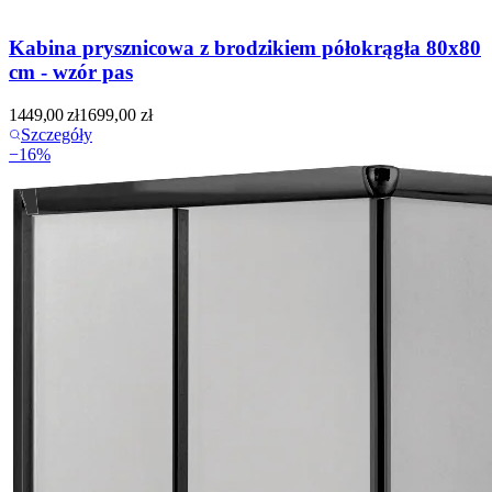
Kabina prysznicowa z brodzikiem półokrągła 80x80
cm - wzór pas
1449,00
zł
1699,00
zł
Szczegóły
−
16
%