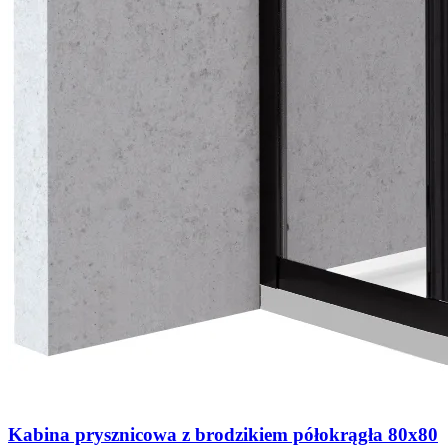
Kabina prysznicowa z brodzikiem półokrągła 80x80