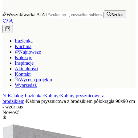
Wyszukiwarka AI
AI
Szukaj
Łazienka
Kuchnia
Najnowsze
Kolekcje
Inspiracje
Aktualności
Kontakt
Wycena projektu
Wyprzedaż
·
Katalog
·
Łazienka
·
Kabiny
·
Kabiny prysznicowe z
brodzikiem
·
Kabina prysznicowa z brodzikiem półokrągła 90x90 cm
- wzór pas
Nowość