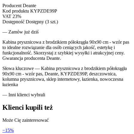
Producent
Deante
Kod produktu
KYPZDE99P
VAT
23%
Dostępność
Dostępny (3 szt.)
— Zamów już dziś
Kabina prysznicowa z brodzikiem półokrągła 90x90 cm - wzór pas
to idealne rozwiązanie dla osób ceniących jakość, estetykę i
funkcjonalność. Skorzystaj z szybkiej wysyłki i atrakcyjnej ceny.
Gwarancja producenta Deante.
Słowa kluczowe —
Kabina prysznicowa z brodzikiem półokrągła
90x90 cm - wzór pas, Deante, KYPZDE99P, deszczownica,
kolumna prysznicowa, sklep internetowy, łazienka, nowoczesna
łazienka
— Inni klienci wybrali
Klienci kupili też
Może Cię zainteresować
−
15
%