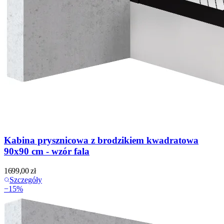
Kabina prysznicowa z brodzikiem kwadratowa
90x90 cm - wzór fala
1699,00
zł
Szczegóły
−
15
%