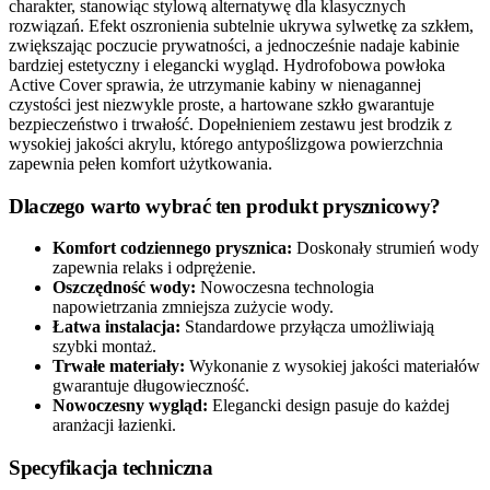
charakter, stanowiąc stylową alternatywę dla klasycznych
rozwiązań. Efekt oszronienia subtelnie ukrywa sylwetkę za szkłem,
zwiększając poczucie prywatności, a jednocześnie nadaje kabinie
bardziej estetyczny i elegancki wygląd. Hydrofobowa powłoka
Active Cover sprawia, że utrzymanie kabiny w nienagannej
czystości jest niezwykle proste, a hartowane szkło gwarantuje
bezpieczeństwo i trwałość. Dopełnieniem zestawu jest brodzik z
wysokiej jakości akrylu, którego antypoślizgowa powierzchnia
zapewnia pełen komfort użytkowania.
Dlaczego warto wybrać ten produkt prysznicowy?
Komfort codziennego prysznica:
Doskonały strumień wody
zapewnia relaks i odprężenie.
Oszczędność wody:
Nowoczesna technologia
napowietrzania zmniejsza zużycie wody.
Łatwa instalacja:
Standardowe przyłącza umożliwiają
szybki montaż.
Trwałe materiały:
Wykonanie z wysokiej jakości materiałów
gwarantuje długowieczność.
Nowoczesny wygląd:
Elegancki design pasuje do każdej
aranżacji łazienki.
Specyfikacja techniczna