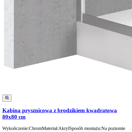
Kabina prysznicowa z brodzikiem kwadratowa
80x80 cm
Wykończenie
:
Chrom
Materiał
:
Akryl
Sposób montażu
:
Na poziomie