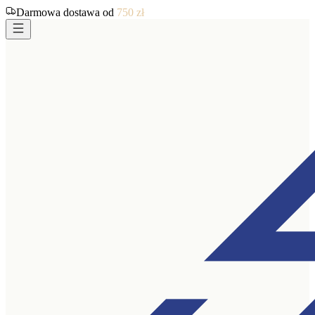
Darmowa dostawa od
750
zł