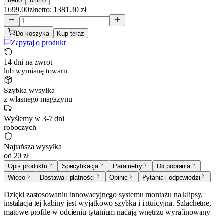
netto
brutto
1699.00
zł
netto: 1381.30 zł
Do koszyka
Kup teraz
Zapytaj o produkt
14 dni na zwrot
lub wymianę towaru
Szybka wysyłka
z własnego magazynu
Wyślemy w 3-7 dni
roboczych
Najtańsza wysyłka
od 20 zł
Opis produktu
Specyfikacja
Parametry
Do pobrania
Wideo
Dostawa i płatności
Opinie
Pytania i odpowiedzi
Dzięki zastosowaniu innowacyjnego systemu montażu na klipsy,
instalacja tej kabiny jest wyjątkowo szybka i intuicyjna. Szlachetne,
matowe profile w odcieniu tytanium nadają wnętrzu wyrafinowany