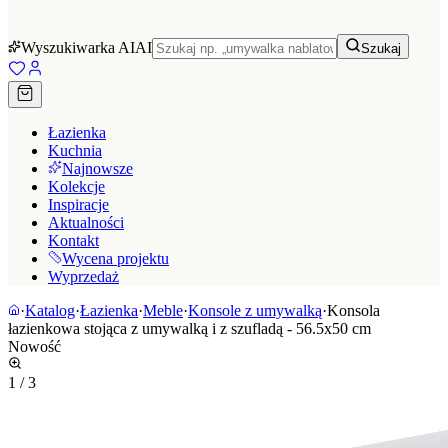
Wyszukiwarka AI
AI
Szukaj
Łazienka
Kuchnia
Najnowsze
Kolekcje
Inspiracje
Aktualności
Kontakt
Wycena projektu
Wyprzedaż
·
Katalog
·
Łazienka
·
Meble
·
Konsole z umywalką
·
Konsola
łazienkowa stojąca z umywalką i z szufladą - 56.5x50 cm
Nowość
1
/
3