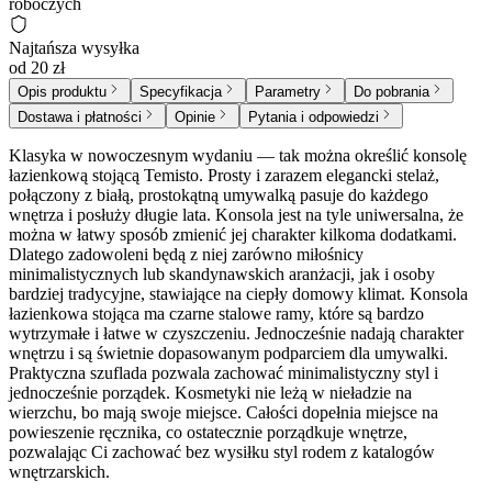
roboczych
Najtańsza wysyłka
od 20 zł
Opis produktu
Specyfikacja
Parametry
Do pobrania
Dostawa i płatności
Opinie
Pytania i odpowiedzi
Klasyka w nowoczesnym wydaniu — tak można określić konsolę
łazienkową stojącą Temisto. Prosty i zarazem elegancki stelaż,
połączony z białą, prostokątną umywalką pasuje do każdego
wnętrza i posłuży długie lata. Konsola jest na tyle uniwersalna, że
można w łatwy sposób zmienić jej charakter kilkoma dodatkami.
Dlatego zadowoleni będą z niej zarówno miłośnicy
minimalistycznych lub skandynawskich aranżacji, jak i osoby
bardziej tradycyjne, stawiające na ciepły domowy klimat. Konsola
łazienkowa stojąca ma czarne stalowe ramy, które są bardzo
wytrzymałe i łatwe w czyszczeniu. Jednocześnie nadają charakter
wnętrzu i są świetnie dopasowanym podparciem dla umywalki.
Praktyczna szuflada pozwala zachować minimalistyczny styl i
jednocześnie porządek. Kosmetyki nie leżą w nieładzie na
wierzchu, bo mają swoje miejsce. Całości dopełnia miejsce na
powieszenie ręcznika, co ostatecznie porządkuje wnętrze,
pozwalając Ci zachować bez wysiłku styl rodem z katalogów
wnętrzarskich.