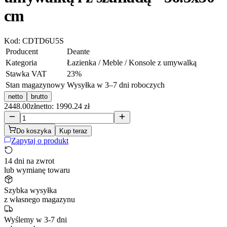
cm
Kod:
CDTD6U5S
Producent
Deante
Kategoria
Łazienka / Meble / Konsole z umywalką
Stawka VAT
23
%
Stan magazynowy
Wysyłka w 3–7 dni roboczych
netto
brutto
2448.00
zł
netto: 1990.24 zł
Do koszyka
Kup teraz
Zapytaj o produkt
14 dni na zwrot
lub wymianę towaru
Szybka wysyłka
z własnego magazynu
Wyślemy w 3-7 dni