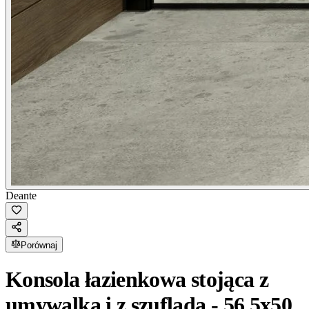
Deante
Porównaj
Konsola łazienkowa stojąca z
umywalką i z szufladą - 56.5x50