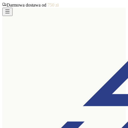
Darmowa dostawa od
750
zł