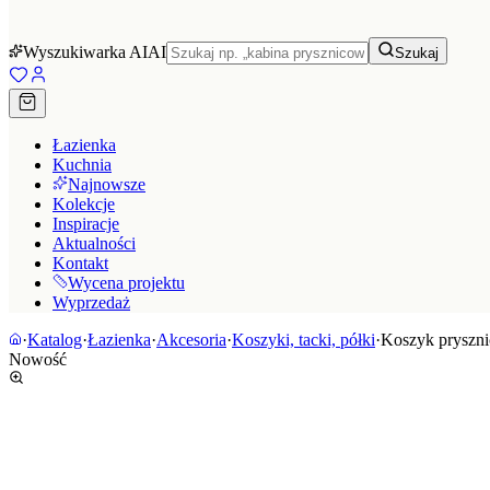
Wyszukiwarka AI
AI
Szukaj
Łazienka
Kuchnia
Najnowsze
Kolekcje
Inspiracje
Aktualności
Kontakt
Wycena projektu
Wyprzedaż
·
Katalog
·
Łazienka
·
Akcesoria
·
Koszyki, tacki, półki
·
Koszyk pryszni
Nowość