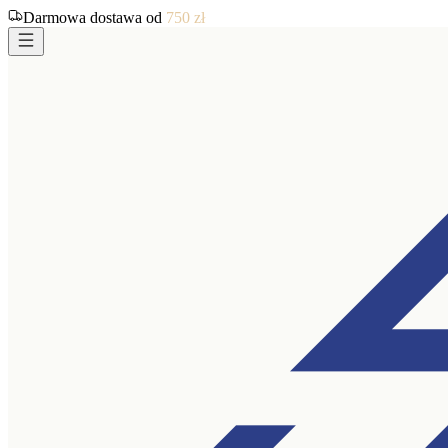
Darmowa dostawa od
750
zł