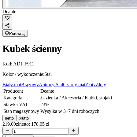
Deante
Porównaj
Kubek ścienny
Kod:
ADI_F911
Kolor / wykończenie:
Stal
Biały mat
Brązowy
Antracyt
Stal
Czarny mat
Złoty
Złoty
Producent
Deante
Kategoria
Łazienka / Akcesoria / Kubki, stojaki
Stawka VAT
23
%
Stan magazynowy
Wysyłka w 3–7 dni roboczych
netto
brutto
219.00
zł
netto: 178.05 zł