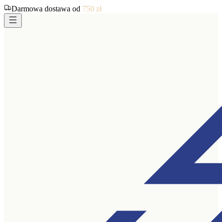
Darmowa dostawa od
750
zł