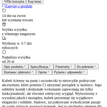
Do koszyka
Kup teraz
Zapytaj o produkt
14 dni na zwrot
lub wymianę towaru
Szybka wysyłka
z własnego magazynu
Wyślemy w 3-7 dni
roboczych
Najtańsza wysyłka
od 20 zł
Opis produktu
Specyfikacja
Parametry
Do pobrania
Dostawa i płatności
Opinie
Pytania i odpowiedzi
Kubek ścienny na pastę i szczoteczki to niezwykle praktyczne
akcesorium, które pomoże Ci utrzymać porządek w łazience. Jego
subtelny kształt i doskonałe wykonanie zapewniają nie tylko
funkcjonalność, ale również estetyczny wygląd. Wytworzony z
wysokiej jakości mosiądzu, kubek prezentuje się wyjątkowo
elegancko i solidnie. Stalowe, szczotkowane wykończenie pasuje
do wielu różnych aranżacji łazienek. Jest to niezbędny element dla