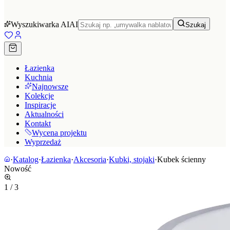
Wyszukiwarka AI
AI
Szukaj
Łazienka
Kuchnia
Najnowsze
Kolekcje
Inspiracje
Aktualności
Kontakt
Wycena projektu
Wyprzedaż
·
Katalog
·
Łazienka
·
Akcesoria
·
Kubki, stojaki
·
Kubek ścienny
Nowość
1
/
3