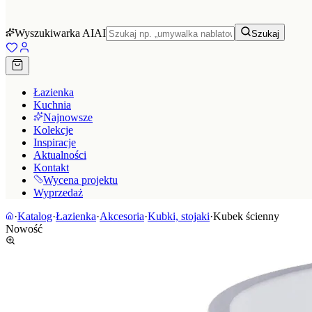
Wyszukiwarka AI
AI
Szukaj
Łazienka
Kuchnia
Najnowsze
Kolekcje
Inspiracje
Aktualności
Kontakt
Wycena projektu
Wyprzedaż
·
Katalog
·
Łazienka
·
Akcesoria
·
Kubki, stojaki
·
Kubek ścienny
Nowość