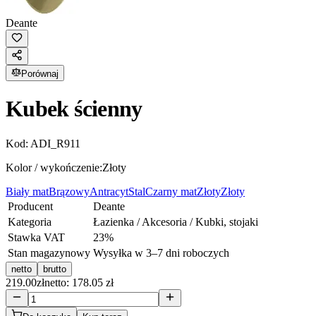
Deante
Porównaj
Kubek ścienny
Kod:
ADI_R911
Kolor / wykończenie:
Złoty
Biały mat
Brązowy
Antracyt
Stal
Czarny mat
Złoty
Złoty
Producent
Deante
Kategoria
Łazienka / Akcesoria / Kubki, stojaki
Stawka VAT
23
%
Stan magazynowy
Wysyłka w 3–7 dni roboczych
netto
brutto
219.00
zł
netto: 178.05 zł