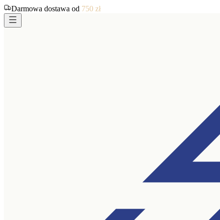
Darmowa dostawa od
750
zł