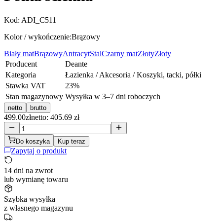
Kod:
ADI_C511
Kolor / wykończenie:
Brązowy
Biały mat
Brązowy
Antracyt
Stal
Czarny mat
Złoty
Złoty
Producent
Deante
Kategoria
Łazienka / Akcesoria / Koszyki, tacki, półki
Stawka VAT
23
%
Stan magazynowy
Wysyłka w 3–7 dni roboczych
netto
brutto
499.00
zł
netto: 405.69 zł
Do koszyka
Kup teraz
Zapytaj o produkt
14 dni na zwrot
lub wymianę towaru
Szybka wysyłka
z własnego magazynu