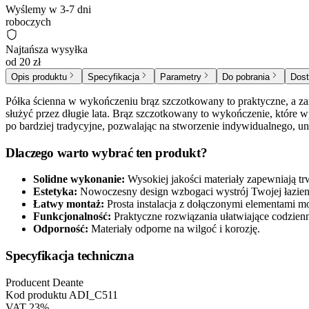
Wyślemy w 3-7 dni
roboczych
Najtańsza wysyłka
od 20 zł
Opis produktu
Specyfikacja
Parametry
Do pobrania
Dost
Półka ścienna w wykończeniu brąz szczotkowany to praktyczne, a za
służyć przez długie lata. Brąz szczotkowany to wykończenie, które 
po bardziej tradycyjne, pozwalając na stworzenie indywidualnego, unik
Dlaczego warto wybrać ten produkt?
Solidne wykonanie:
Wysokiej jakości materiały zapewniają tr
Estetyka:
Nowoczesny design wzbogaci wystrój Twojej łazien
Łatwy montaż:
Prosta instalacja z dołączonymi elementami 
Funkcjonalność:
Praktyczne rozwiązania ułatwiające codzien
Odporność:
Materiały odporne na wilgoć i korozję.
Specyfikacja techniczna
Producent
Deante
Kod produktu
ADI_C511
VAT
23%