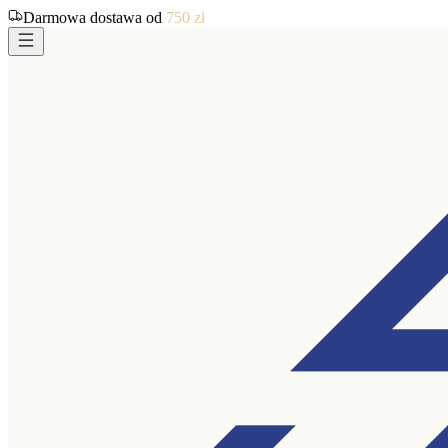
Darmowa dostawa od
750
zł