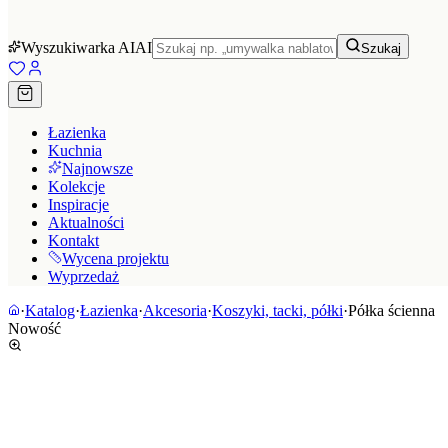
Wyszukiwarka AI
AI
Szukaj
Łazienka
Kuchnia
Najnowsze
Kolekcje
Inspiracje
Aktualności
Kontakt
Wycena projektu
Wyprzedaż
·
Katalog
·
Łazienka
·
Akcesoria
·
Koszyki, tacki, półki
·
Półka ścienna
Nowość