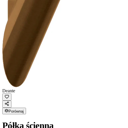
Deante
Porównaj
Półka ścienna