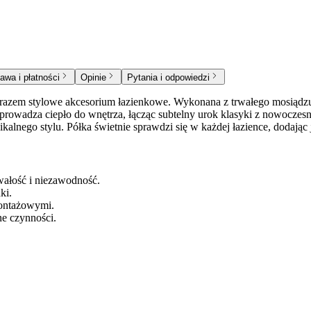
awa i płatności
Opinie
Pytania i odpowiedzi
razem stylowe akcesorium łazienkowe. Wykonana z trwałego mosiądzu,
wprowadza ciepło do wnętrza, łącząc subtelny urok klasyki z nowoczes
alnego stylu. Półka świetnie sprawdzi się w każdej łazience, dodając je
wałość i niezawodność.
ki.
montażowymi.
ne czynności.