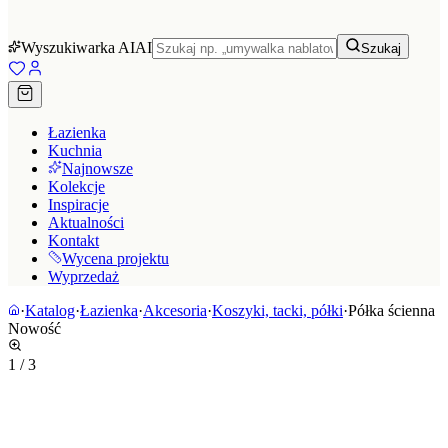
Wyszukiwarka AI
AI
Szukaj
Łazienka
Kuchnia
Najnowsze
Kolekcje
Inspiracje
Aktualności
Kontakt
Wycena projektu
Wyprzedaż
·
Katalog
·
Łazienka
·
Akcesoria
·
Koszyki, tacki, półki
·
Półka ścienna
Nowość
1
/
3