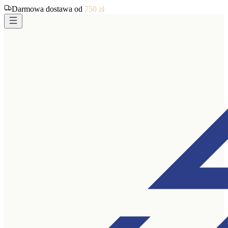
Darmowa dostawa od
750
zł