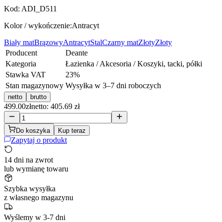
Kod:
ADI_D511
Kolor / wykończenie:
Antracyt
Biały mat
Brązowy
Antracyt
Stal
Czarny mat
Złoty
Złoty
Producent
Deante
Kategoria
Łazienka / Akcesoria / Koszyki, tacki, półki
Stawka VAT
23
%
Stan magazynowy
Wysyłka w 3–7 dni roboczych
netto
brutto
499.00
zł
netto: 405.69 zł
Do koszyka
Kup teraz
Zapytaj o produkt
14 dni na zwrot
lub wymianę towaru
Szybka wysyłka
z własnego magazynu
Wyślemy w 3-7 dni