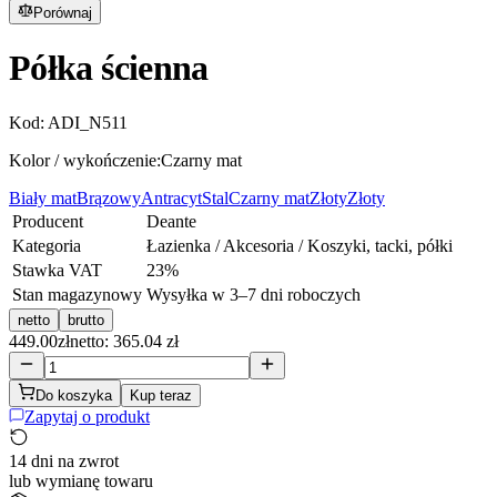
Porównaj
Półka ścienna
Kod:
ADI_N511
Kolor / wykończenie:
Czarny mat
Biały mat
Brązowy
Antracyt
Stal
Czarny mat
Złoty
Złoty
Producent
Deante
Kategoria
Łazienka / Akcesoria / Koszyki, tacki, półki
Stawka VAT
23
%
Stan magazynowy
Wysyłka w 3–7 dni roboczych
netto
brutto
449.00
zł
netto: 365.04 zł
Do koszyka
Kup teraz
Zapytaj o produkt
14 dni na zwrot
lub wymianę towaru