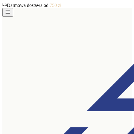
Darmowa dostawa od
750
zł