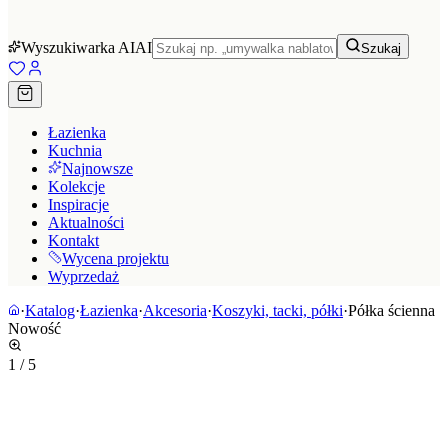
Wyszukiwarka AI
AI
Szukaj
Łazienka
Kuchnia
Najnowsze
Kolekcje
Inspiracje
Aktualności
Kontakt
Wycena projektu
Wyprzedaż
·
Katalog
·
Łazienka
·
Akcesoria
·
Koszyki, tacki, półki
·
Półka ścienna
Nowość
1
/
5