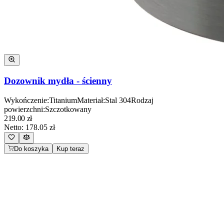
Dozownik mydła - ścienny
Wykończenie
:
Titanium
Materiał
:
Stal 304
Rodzaj
powierzchni
:
Szczotkowany
219.00
zł
Netto:
178.05
zł
Do koszyka
Kup teraz