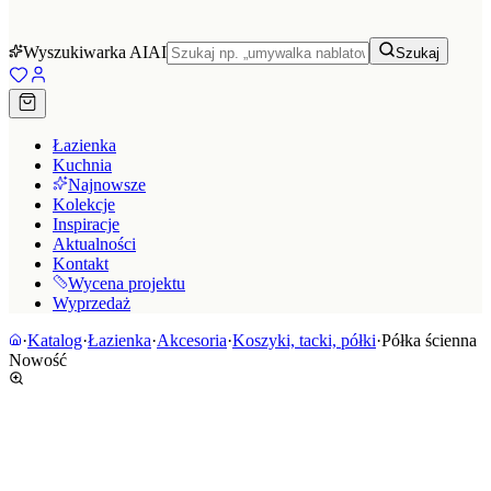
Wyszukiwarka AI
AI
Szukaj
Łazienka
Kuchnia
Najnowsze
Kolekcje
Inspiracje
Aktualności
Kontakt
Wycena projektu
Wyprzedaż
·
Katalog
·
Łazienka
·
Akcesoria
·
Koszyki, tacki, półki
·
Półka ścienna
Nowość