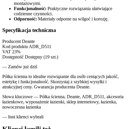
montażowymi.
Funkcjonalność:
Praktyczne rozwiązania ułatwiające
codzienne czynności.
Odporność:
Materiały odporne na wilgoć i korozję.
Specyfikacja techniczna
Producent
Deante
Kod produktu
ADR_D511
VAT
23%
Dostępność
Dostępny (19 szt.)
— Zamów już dziś
Półka ścienna to idealne rozwiązanie dla osób ceniących jakość,
estetykę i funkcjonalność. Skorzystaj z szybkiej wysyłki i
atrakcyjnej ceny. Gwarancja producenta Deante.
Słowa kluczowe —
Półka ścienna, Deante, ADR_D511, akcesoria
łazienkowe, wyposażenie łazienki, sklep internetowy, łazienka,
nowoczesna łazienka
— Inni klienci wybrali
Klienci kupili też