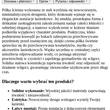
Dostawa i płatności
Opinie
Pytania i odpowiedzi
Półka ścienna wykonana ze stali wyróżnia się nowoczesnym,
minimalistycznym designem, który doskonale wpisuje się w
eleganckie aranżacje łazienkowe. Jej smukła, prostokątna forma z
delikatnie zaokrąglonymi zakończeniami nadaje całości lekkości i
subtelnej elegancji, a matowe wykończenie w kolorze titanium
podkreśla wyjątkowy charakter produktu. Praktyczna, lekko
podniesiona krawędź po bokach zabezpiecza przechowywane
przedmioty przed zsunięciem się, dzięki czemu półka świetnie
sprawdza się do przechowywania kosmetyków, mydła czy
akcesoriów łazienkowych. Wąska szczelina w centralnej części
umożliwia odprowadzanie wody, co pomaga utrzymać
powierzchnię w czystości i zapobiega gromadzeniu się wilgoci.
Solidna stalowa konstrukcja zapewnia trwałość oraz odporność na
działanie wilgoci, gwarantując niezawodne użytkowanie przez długi
czas.
Dlaczego warto wybrać ten produkt?
Solidne wykonanie:
Wysokiej jakości materiały zapewniają
trwałość i niezawodność.
Estetyka:
Nowoczesny design wzbogaci wystrój Twojej
łazienki.
Łatwy montaż:
Prosta instalacja z dołączonymi elementami