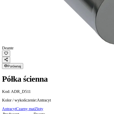
Deante
Porównaj
Półka ścienna
Kod:
ADR_D511
Kolor / wykończenie:
Antracyt
Antracyt
Czarny mat
Złoty