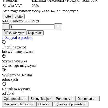
Kategoria
Łazienka / Akcesoria / Koszyki, tacki, półki
Stawka VAT
23
%
Stan magazynowy
Wysyłka w 3–7 dni roboczych
netto
brutto
699.00
zł
netto: 568.29 zł
Do koszyka
Kup teraz
Zapytaj o produkt
14 dni na zwrot
lub wymianę towaru
Szybka wysyłka
z własnego magazynu
Wyślemy w 3-7 dni
roboczych
Najtańsza wysyłka
od 20 zł
Opis produktu
Specyfikacja
Parametry
Do pobrania
Dostawa i płatności
Opinie
Pytania i odpowiedzi