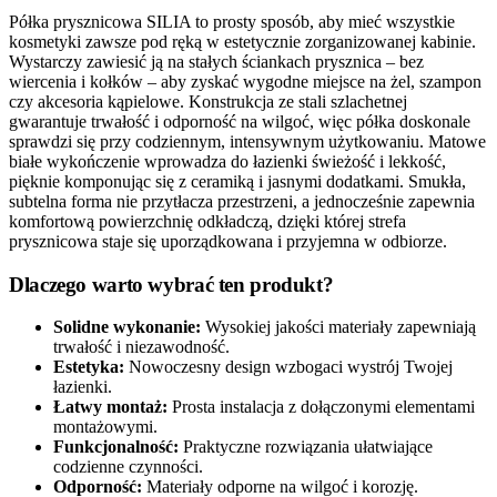
Półka prysznicowa SILIA to prosty sposób, aby mieć wszystkie
kosmetyki zawsze pod ręką w estetycznie zorganizowanej kabinie.
Wystarczy zawiesić ją na stałych ściankach prysznica – bez
wiercenia i kołków – aby zyskać wygodne miejsce na żel, szampon
czy akcesoria kąpielowe. Konstrukcja ze stali szlachetnej
gwarantuje trwałość i odporność na wilgoć, więc półka doskonale
sprawdzi się przy codziennym, intensywnym użytkowaniu. Matowe
białe wykończenie wprowadza do łazienki świeżość i lekkość,
pięknie komponując się z ceramiką i jasnymi dodatkami. Smukła,
subtelna forma nie przytłacza przestrzeni, a jednocześnie zapewnia
komfortową powierzchnię odkładczą, dzięki której strefa
prysznicowa staje się uporządkowana i przyjemna w odbiorze.
Dlaczego warto wybrać ten produkt?
Solidne wykonanie:
Wysokiej jakości materiały zapewniają
trwałość i niezawodność.
Estetyka:
Nowoczesny design wzbogaci wystrój Twojej
łazienki.
Łatwy montaż:
Prosta instalacja z dołączonymi elementami
montażowymi.
Funkcjonalność:
Praktyczne rozwiązania ułatwiające
codzienne czynności.
Odporność:
Materiały odporne na wilgoć i korozję.