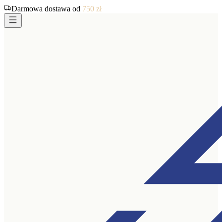
Darmowa dostawa od
750
zł