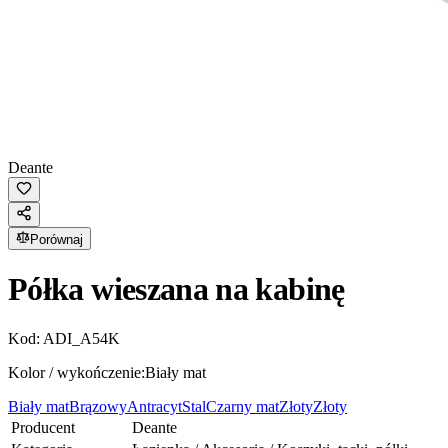
Deante
Porównaj
Półka wieszana na kabinę
Kod:
ADI_A54K
Kolor / wykończenie:
Biały mat
Biały mat
Brązowy
Antracyt
Stal
Czarny mat
Złoty
Złoty
Producent
Deante