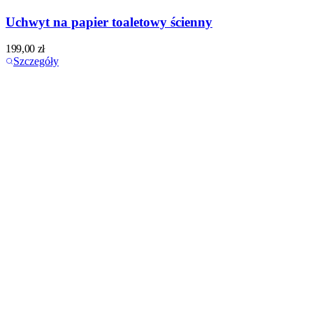
Uchwyt na papier toaletowy ścienny
199,00
zł
Szczegóły