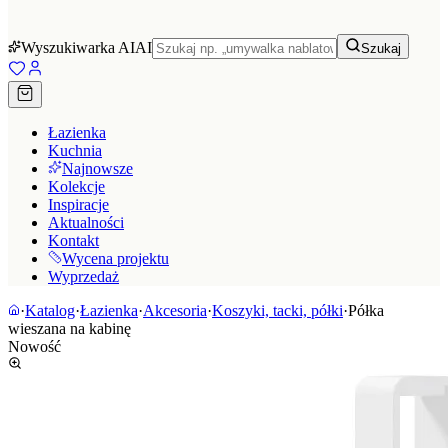
Wyszukiwarka AI
AI
Szukaj
Łazienka
Kuchnia
Najnowsze
Kolekcje
Inspiracje
Aktualności
Kontakt
Wycena projektu
Wyprzedaż
·
Katalog
·
Łazienka
·
Akcesoria
·
Koszyki, tacki, półki
·
Półka
wieszana na kabinę
Nowość