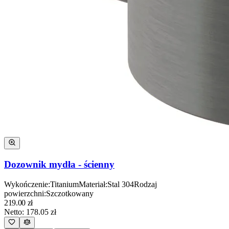
Dozownik mydła - ścienny
Wykończenie
:
Titanium
Materiał
:
Stal 304
Rodzaj
powierzchni
:
Szczotkowany
219.00
zł
Netto:
178.05
zł