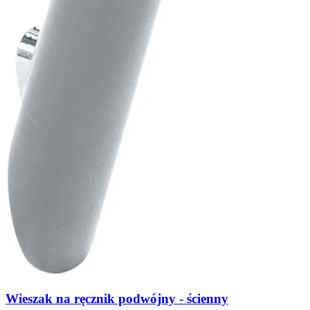
Wieszak na ręcznik podwójny - ścienny