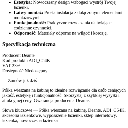
Estetyka:
Nowoczesny design wzbogaci wystrój Twojej
łazienki.
Łatwy montaż:
Prosta instalacja z dołączonymi elementami
montażowymi.
Funkcjonalność:
Praktyczne rozwiązania ułatwiające
codzienne czynności.
Odporność:
Materiały odporne na wilgoć i korozję.
Specyfikacja techniczna
Producent
Deante
Kod produktu
ADI_C54K
VAT
23%
Dostępność
Niedostępny
— Zamów już dziś
Półka wieszana na kabinę to idealne rozwiązanie dla osób ceniących
jakość, estetykę i funkcjonalność. Skorzystaj z szybkiej wysyłki i
atrakcyjnej ceny. Gwarancja producenta Deante.
Słowa kluczowe —
Półka wieszana na kabinę, Deante, ADI_C54K,
akcesoria łazienkowe, wyposażenie łazienki, sklep internetowy,
łazienka, nowoczesna łazienka