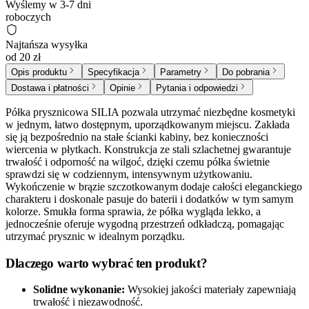
Wyślemy w 3-7 dni
roboczych
Najtańsza wysyłka
od 20 zł
Opis produktu
Specyfikacja
Parametry
Do pobrania
Dostawa i płatności
Opinie
Pytania i odpowiedzi
Półka prysznicowa SILIA pozwala utrzymać niezbędne kosmetyki
w jednym, łatwo dostępnym, uporządkowanym miejscu. Zakłada
się ją bezpośrednio na stałe ścianki kabiny, bez konieczności
wiercenia w płytkach. Konstrukcja ze stali szlachetnej gwarantuje
trwałość i odporność na wilgoć, dzięki czemu półka świetnie
sprawdzi się w codziennym, intensywnym użytkowaniu.
Wykończenie w brązie szczotkowanym dodaje całości eleganckiego
charakteru i doskonale pasuje do baterii i dodatków w tym samym
kolorze. Smukła forma sprawia, że półka wygląda lekko, a
jednocześnie oferuje wygodną przestrzeń odkładczą, pomagając
utrzymać prysznic w idealnym porządku.
Dlaczego warto wybrać ten produkt?
Solidne wykonanie:
Wysokiej jakości materiały zapewniają
trwałość i niezawodność.