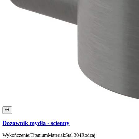
Dozownik mydła - ścienny
Wykończenie
:
Titanium
Materiał
:
Stal 304
Rodzaj