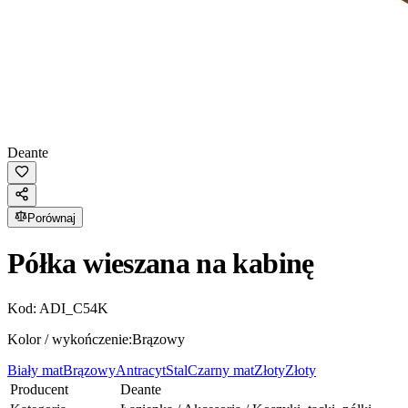
Deante
Porównaj
Półka wieszana na kabinę
Kod:
ADI_C54K
Kolor / wykończenie:
Brązowy
Biały mat
Brązowy
Antracyt
Stal
Czarny mat
Złoty
Złoty
Producent
Deante