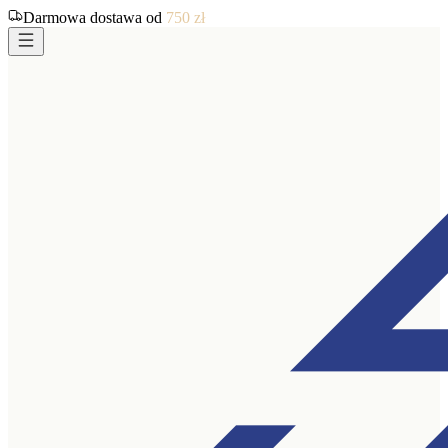
Darmowa dostawa od
750
zł