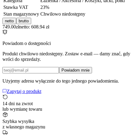
Kategoria
Łazienka / Akcesoria / Koszyki, tacki, półki
Stawka VAT
23
%
Stan magazynowy
Chwilowo niedostępny
netto
brutto
749.00
zł
netto: 608.94 zł
Powiadom o dostępności
Produkt chwilowo niedostępny. Zostaw e-mail — damy znać, gdy
wróci do sprzedaży.
Powiadom mnie
Użyjemy adresu wyłącznie do tego jednego powiadomienia.
Zapytaj o produkt
14 dni na zwrot
lub wymianę towaru
Szybka wysyłka
z własnego magazynu