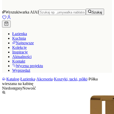
Wyszukiwarka AI
AI
Szukaj
Łazienka
Kuchnia
Najnowsze
Kolekcje
Inspiracje
Aktualności
Kontakt
Wycena projektu
Wyprzedaż
·
Katalog
·
Łazienka
·
Akcesoria
·
Koszyki, tacki, półki
·
Półka
wieszana na kabinę
Niedostępny
Nowość