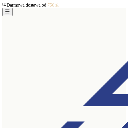
Darmowa dostawa od
750
zł