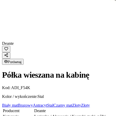
Deante
Porównaj
Półka wieszana na kabinę
Kod:
ADI_F54K
Kolor / wykończenie:
Stal
Biały mat
Brązowy
Antracyt
Stal
Czarny mat
Złoty
Złoty
Producent
Deante