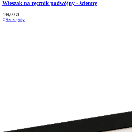
Wieszak na ręcznik podwójny - ścienny
449,00
zł
Szczegóły