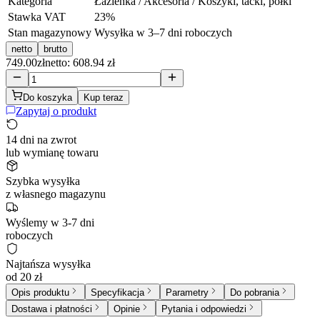
Kategoria
Łazienka / Akcesoria / Koszyki, tacki, półki
Stawka VAT
23
%
Stan magazynowy
Wysyłka w 3–7 dni roboczych
netto
brutto
749.00
zł
netto: 608.94 zł
Do koszyka
Kup teraz
Zapytaj o produkt
14 dni na zwrot
lub wymianę towaru
Szybka wysyłka
z własnego magazynu
Wyślemy w 3-7 dni
roboczych
Najtańsza wysyłka
od 20 zł
Opis produktu
Specyfikacja
Parametry
Do pobrania
Dostawa i płatności
Opinie
Pytania i odpowiedzi