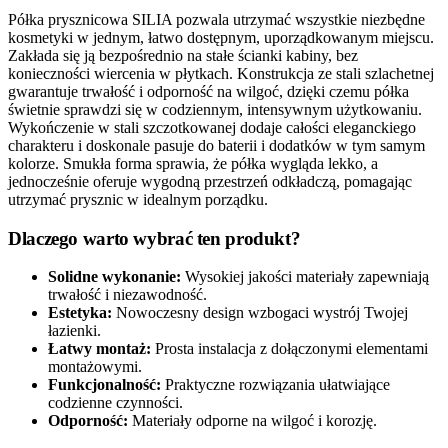
Półka prysznicowa SILIA pozwala utrzymać wszystkie niezbędne
kosmetyki w jednym, łatwo dostępnym, uporządkowanym miejscu.
Zakłada się ją bezpośrednio na stałe ścianki kabiny, bez
konieczności wiercenia w płytkach. Konstrukcja ze stali szlachetnej
gwarantuje trwałość i odporność na wilgoć, dzięki czemu półka
świetnie sprawdzi się w codziennym, intensywnym użytkowaniu.
Wykończenie w stali szczotkowanej dodaje całości eleganckiego
charakteru i doskonale pasuje do baterii i dodatków w tym samym
kolorze. Smukła forma sprawia, że półka wygląda lekko, a
jednocześnie oferuje wygodną przestrzeń odkładczą, pomagając
utrzymać prysznic w idealnym porządku.
Dlaczego warto wybrać ten produkt?
Solidne wykonanie:
Wysokiej jakości materiały zapewniają
trwałość i niezawodność.
Estetyka:
Nowoczesny design wzbogaci wystrój Twojej
łazienki.
Łatwy montaż:
Prosta instalacja z dołączonymi elementami
montażowymi.
Funkcjonalność:
Praktyczne rozwiązania ułatwiające
codzienne czynności.
Odporność:
Materiały odporne na wilgoć i korozję.