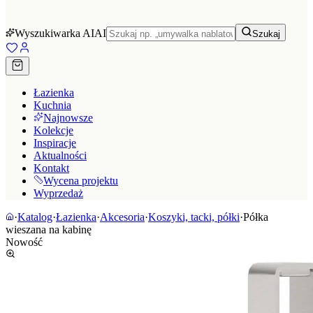
Wyszukiwarka AI
AI
Szukaj
Łazienka
Kuchnia
Najnowsze
Kolekcje
Inspiracje
Aktualności
Kontakt
Wycena projektu
Wyprzedaż
·
Katalog
·
Łazienka
·
Akcesoria
·
Koszyki, tacki, półki
·
Półka
wieszana na kabinę
Nowość