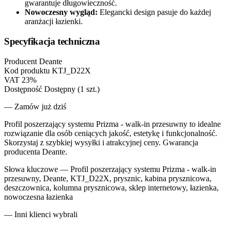
gwarantuje długowieczność.
Nowoczesny wygląd:
Elegancki design pasuje do każdej
aranżacji łazienki.
Specyfikacja techniczna
Producent
Deante
Kod produktu
KTJ_D22X
VAT
23%
Dostępność
Dostępny (1 szt.)
— Zamów już dziś
Profil poszerzający systemu Prizma - walk-in przesuwny to idealne
rozwiązanie dla osób ceniących jakość, estetykę i funkcjonalność.
Skorzystaj z szybkiej wysyłki i atrakcyjnej ceny. Gwarancja
producenta Deante.
Słowa kluczowe —
Profil poszerzający systemu Prizma - walk-in
przesuwny, Deante, KTJ_D22X, prysznic, kabina prysznicowa,
deszczownica, kolumna prysznicowa, sklep internetowy, łazienka,
nowoczesna łazienka
— Inni klienci wybrali