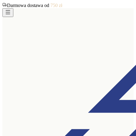
Darmowa dostawa od
750
zł