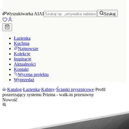
Wyszukiwarka AI
AI
Szukaj
Łazienka
Kuchnia
Najnowsze
Kolekcje
Inspiracje
Aktualności
Kontakt
Wycena projektu
Wyprzedaż
·
Katalog
·
Łazienka
·
Kabiny
·
Ścianki prysznicowe
·
Profil
poszerzający systemu Prizma - walk-in przesuwny
Nowość