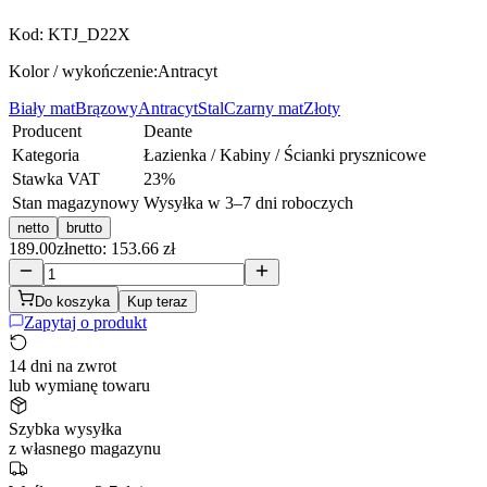
Kod:
KTJ_D22X
Kolor / wykończenie:
Antracyt
Biały mat
Brązowy
Antracyt
Stal
Czarny mat
Złoty
Producent
Deante
Kategoria
Łazienka / Kabiny / Ścianki prysznicowe
Stawka VAT
23
%
Stan magazynowy
Wysyłka w 3–7 dni roboczych
netto
brutto
189.00
zł
netto: 153.66 zł
Do koszyka
Kup teraz
Zapytaj o produkt
14 dni na zwrot
lub wymianę towaru
Szybka wysyłka
z własnego magazynu