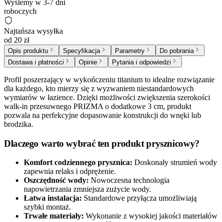
Wyślemy w 3-7 dni
roboczych
Najtańsza wysyłka
od 20 zł
Opis produktu
Specyfikacja
Parametry
Do pobrania
Dostawa i płatności
Opinie
Pytania i odpowiedzi
Profil poszerzający w wykończeniu titanium to idealne rozwiązanie
dla każdego, kto mierzy się z wyzwaniem niestandardowych
wymiarów w łazience. Dzięki możliwości zwiększenia szerokości
walk-in przesuwnego PRIZMA o dodatkowe 3 cm, produkt
pozwala na perfekcyjne dopasowanie konstrukcji do wnęki lub
brodzika.
Dlaczego warto wybrać ten produkt prysznicowy?
Komfort codziennego prysznica:
Doskonały strumień wody
zapewnia relaks i odprężenie.
Oszczędność wody:
Nowoczesna technologia
napowietrzania zmniejsza zużycie wody.
Łatwa instalacja:
Standardowe przyłącza umożliwiają
szybki montaż.
Trwałe materiały:
Wykonanie z wysokiej jakości materiałów