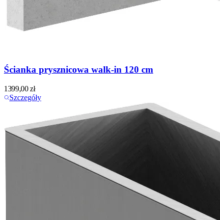
Ścianka prysznicowa walk-in 120 cm
1399,00
zł
Szczegóły