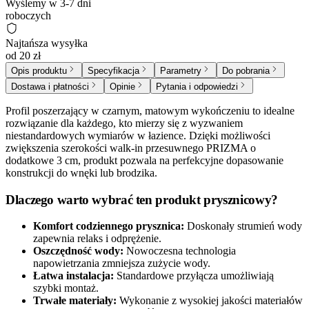
Wyślemy w 3-7 dni
roboczych
Najtańsza wysyłka
od 20 zł
Opis produktu
Specyfikacja
Parametry
Do pobrania
Dostawa i płatności
Opinie
Pytania i odpowiedzi
Profil poszerzający w czarnym, matowym wykończeniu to idealne
rozwiązanie dla każdego, kto mierzy się z wyzwaniem
niestandardowych wymiarów w łazience. Dzięki możliwości
zwiększenia szerokości walk-in przesuwnego PRIZMA o
dodatkowe 3 cm, produkt pozwala na perfekcyjne dopasowanie
konstrukcji do wnęki lub brodzika.
Dlaczego warto wybrać ten produkt prysznicowy?
Komfort codziennego prysznica:
Doskonały strumień wody
zapewnia relaks i odprężenie.
Oszczędność wody:
Nowoczesna technologia
napowietrzania zmniejsza zużycie wody.
Łatwa instalacja:
Standardowe przyłącza umożliwiają
szybki montaż.
Trwałe materiały:
Wykonanie z wysokiej jakości materiałów