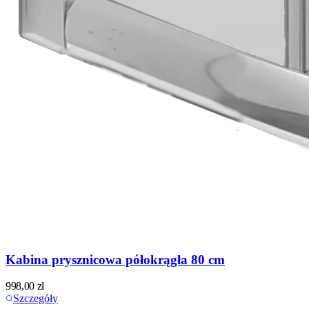
Kabina prysznicowa półokrągła 80 cm
998,00
zł
Szczegóły