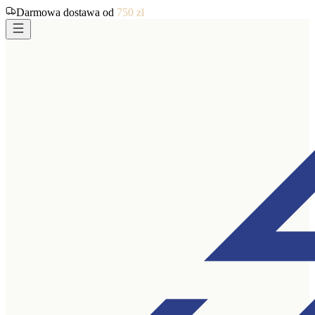
Darmowa dostawa od
750
zł