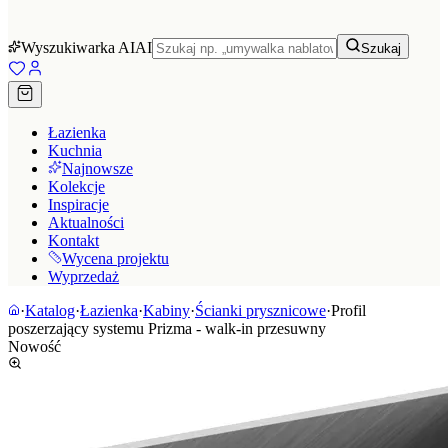
Wyszukiwarka AI
AI
Szukaj
Łazienka
Kuchnia
Najnowsze
Kolekcje
Inspiracje
Aktualności
Kontakt
Wycena projektu
Wyprzedaż
·
Katalog
·
Łazienka
·
Kabiny
·
Ścianki prysznicowe
·
Profil
poszerzający systemu Prizma - walk-in przesuwny
Nowość