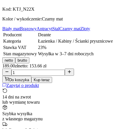
Kod:
KTJ_N22X
Kolor / wykończenie:
Czarny mat
Biały mat
Brązowy
Antracyt
Stal
Czarny mat
Złoty
Producent
Deante
Kategoria
Łazienka / Kabiny / Ścianki prysznicowe
Stawka VAT
23
%
Stan magazynowy
Wysyłka w 3–7 dni roboczych
netto
brutto
189.00
zł
netto: 153.66 zł
Do koszyka
Kup teraz
Zapytaj o produkt
14 dni na zwrot
lub wymianę towaru
Szybka wysyłka
z własnego magazynu