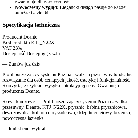
gwarantuje długowieczność.
Nowoczesny wygląd:
Elegancki design pasuje do każdej
aranżacji łazienki.
Specyfikacja techniczna
Producent
Deante
Kod produktu
KTJ_N22X
VAT
23%
Dostępność
Dostępny (3 szt.)
— Zamów już dziś
Profil poszerzający systemu Prizma - walk-in przesuwny to idealne
rozwiązanie dla osób ceniących jakość, estetykę i funkcjonalność.
Skorzystaj z szybkiej wysyłki i atrakcyjnej ceny. Gwarancja
producenta Deante.
Słowa kluczowe —
Profil poszerzający systemu Prizma - walk-in
przesuwny, Deante, KTJ_N22X, prysznic, kabina prysznicowa,
deszczownica, kolumna prysznicowa, sklep internetowy, łazienka,
nowoczesna łazienka
— Inni klienci wybrali