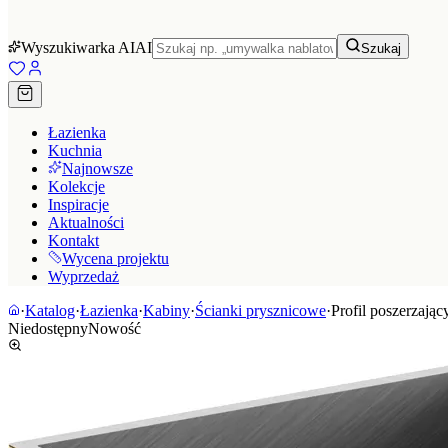
Wyszukiwarka AI
AI
Szukaj
Łazienka
Kuchnia
Najnowsze
Kolekcje
Inspiracje
Aktualności
Kontakt
Wycena projektu
Wyprzedaż
·
Katalog
·
Łazienka
·
Kabiny
·
Ścianki prysznicowe
·
Profil poszerzają
Niedostępny
Nowość