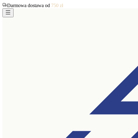
Darmowa dostawa od
750
zł