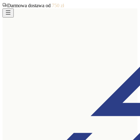
Darmowa dostawa od
750
zł