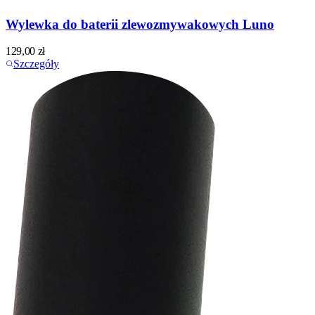
Wylewka do baterii zlewozmywakowych Luno
129,00
zł
Szczegóły