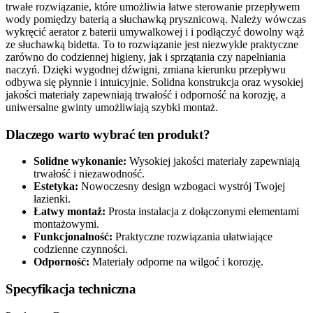
trwałe rozwiązanie, które umożliwia łatwe sterowanie przepływem
wody pomiędzy baterią a słuchawką prysznicową. Należy wówczas
wykręcić aerator z baterii umywalkowej i i podłączyć dowolny wąż
ze słuchawką bidetta. To to rozwiązanie jest niezwykle praktyczne
zarówno do codziennej higieny, jak i sprzątania czy napełniania
naczyń. Dzięki wygodnej dźwigni, zmiana kierunku przepływu
odbywa się płynnie i intuicyjnie. Solidna konstrukcja oraz wysokiej
jakości materiały zapewniają trwałość i odporność na korozję, a
uniwersalne gwinty umożliwiają szybki montaż.
Dlaczego warto wybrać ten produkt?
Solidne wykonanie:
Wysokiej jakości materiały zapewniają
trwałość i niezawodność.
Estetyka:
Nowoczesny design wzbogaci wystrój Twojej
łazienki.
Łatwy montaż:
Prosta instalacja z dołączonymi elementami
montażowymi.
Funkcjonalność:
Praktyczne rozwiązania ułatwiające
codzienne czynności.
Odporność:
Materiały odporne na wilgoć i korozję.
Specyfikacja techniczna