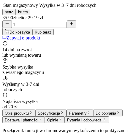
Stan magazynowy
Wysyłka w 3–7 dni roboczych
netto
brutto
35.90
zł
netto: 29.19 zł
Do koszyka
Kup teraz
Zapytaj o produkt
14 dni na zwrot
lub wymianę towaru
Szybka wysyłka
z własnego magazynu
Wyślemy w 3-7 dni
roboczych
Najtańsza wysyłka
od 20 zł
Opis produktu
Specyfikacja
Parametry
Do pobrania
Dostawa i płatności
Opinie
Pytania i odpowiedzi
Przełącznik funkcji w chromowanym wykończeniu to praktyczne i