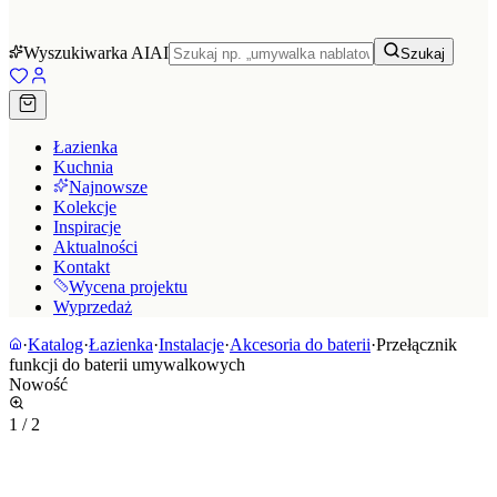
Wyszukiwarka AI
AI
Szukaj
Łazienka
Kuchnia
Najnowsze
Kolekcje
Inspiracje
Aktualności
Kontakt
Wycena projektu
Wyprzedaż
·
Katalog
·
Łazienka
·
Instalacje
·
Akcesoria do baterii
·
Przełącznik
funkcji do baterii umywalkowych
Nowość
1
/
2