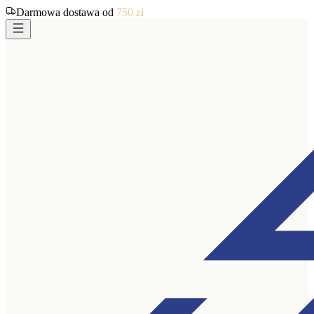
Darmowa dostawa od
750
zł