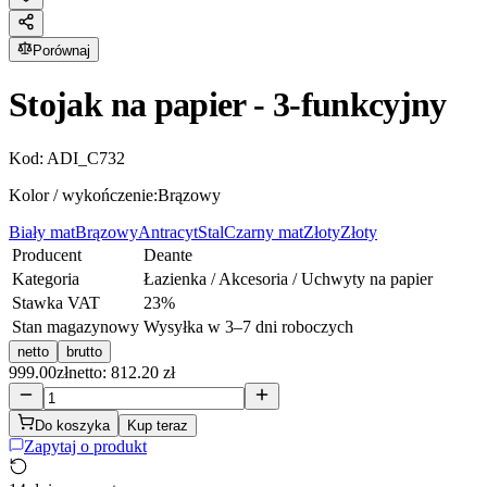
Porównaj
Stojak na papier - 3-funkcyjny
Kod:
ADI_C732
Kolor / wykończenie:
Brązowy
Biały mat
Brązowy
Antracyt
Stal
Czarny mat
Złoty
Złoty
Producent
Deante
Kategoria
Łazienka / Akcesoria / Uchwyty na papier
Stawka VAT
23
%
Stan magazynowy
Wysyłka w 3–7 dni roboczych
netto
brutto
999.00
zł
netto: 812.20 zł
Do koszyka
Kup teraz
Zapytaj o produkt