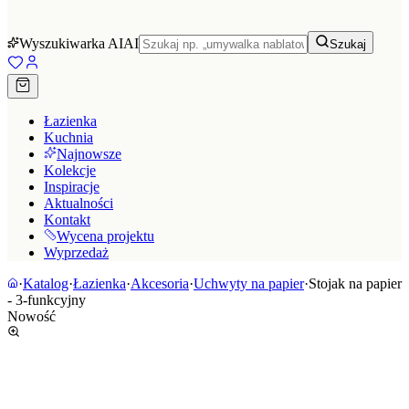
Wyszukiwarka AI
AI
Szukaj
Łazienka
Kuchnia
Najnowsze
Kolekcje
Inspiracje
Aktualności
Kontakt
Wycena projektu
Wyprzedaż
·
Katalog
·
Łazienka
·
Akcesoria
·
Uchwyty na papier
·
Stojak na papier
- 3-funkcyjny
Nowość