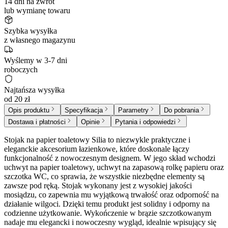
14 dni na zwrot
lub wymianę towaru
Szybka wysyłka
z własnego magazynu
Wyślemy w 3-7 dni
roboczych
Najtańsza wysyłka
od 20 zł
Opis produktu
Specyfikacja
Parametry
Do pobrania
Dostawa i płatności
Opinie
Pytania i odpowiedzi
Stojak na papier toaletowy Silia to niezwykle praktyczne i
eleganckie akcesorium łazienkowe, które doskonale łączy
funkcjonalność z nowoczesnym designem. W jego skład wchodzi
uchwyt na papier toaletowy, uchwyt na zapasową rolkę papieru oraz
szczotka WC, co sprawia, że wszystkie niezbędne elementy są
zawsze pod ręką. Stojak wykonany jest z wysokiej jakości
mosiądzu, co zapewnia mu wyjątkową trwałość oraz odporność na
działanie wilgoci. Dzięki temu produkt jest solidny i odporny na
codzienne użytkowanie. Wykończenie w brązie szczotkowanym
nadaje mu elegancki i nowoczesny wygląd, idealnie wpisujący się