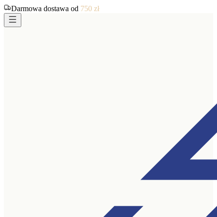
Darmowa dostawa od
750
zł