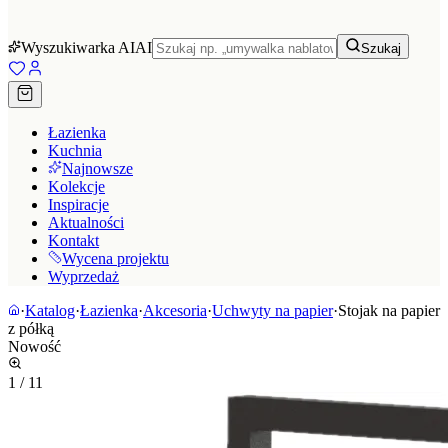
Wyszukiwarka AI
AI
Szukaj
Łazienka
Kuchnia
Najnowsze
Kolekcje
Inspiracje
Aktualności
Kontakt
Wycena projektu
Wyprzedaż
·
Katalog
·
Łazienka
·
Akcesoria
·
Uchwyty na papier
·
Stojak na papier
z półką
Nowość
1
/
11