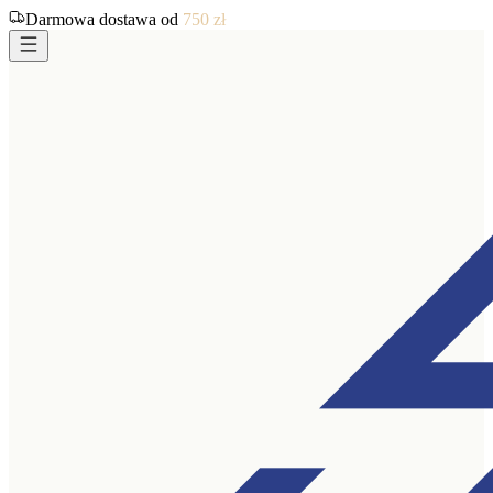
Darmowa dostawa od
750
zł