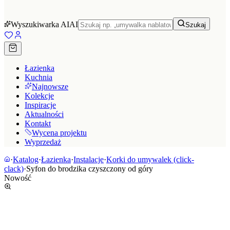
Wyszukiwarka AI
AI
Szukaj
Łazienka
Kuchnia
Najnowsze
Kolekcje
Inspiracje
Aktualności
Kontakt
Wycena projektu
Wyprzedaż
·
Katalog
·
Łazienka
·
Instalacje
·
Korki do umywalek (click-
clack)
·
Syfon do brodzika czyszczony od góry
Nowość