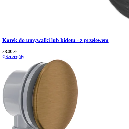
Korek do umywalki lub bidetu - z przelewem
38,00
zł
Szczegóły