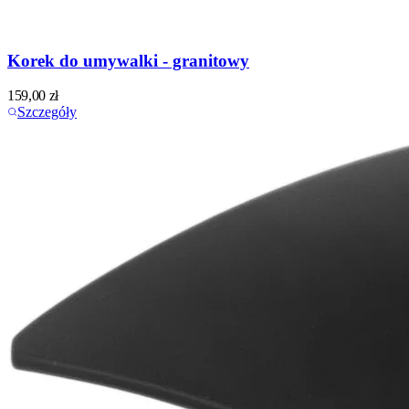
Korek do umywalki - granitowy
159,00
zł
Szczegóły