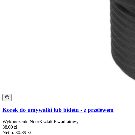
Korek do umywalki lub bidetu - z przelewem
Wykończenie
:
Nero
Kształt
:
Kwadratowy
38.00
zł
Netto:
30.89
zł