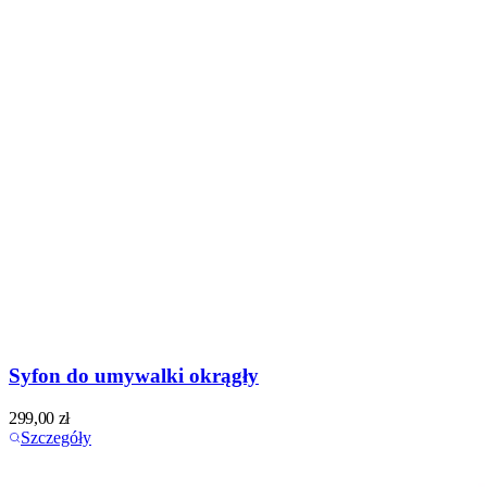
Syfon do umywalki okrągły
299,00
zł
Szczegóły