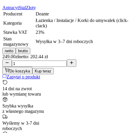
Antracyt
Stal
Złoty
Producent
Deante
Łazienka / Instalacje / Korki do umywalek (click-
Kategoria
clack)
Stawka VAT
23
%
Stan
Wysyłka w 3–7 dni roboczych
magazynowy
netto
brutto
249.00
zł
netto: 202.44 zł
Do koszyka
Kup teraz
Zapytaj o produkt
14 dni na zwrot
lub wymianę towaru
Szybka wysyłka
z własnego magazynu
Wyślemy w 3-7 dni
roboczych