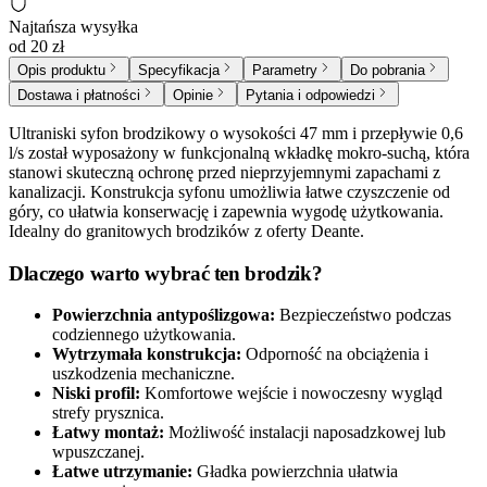
Najtańsza wysyłka
od 20 zł
Opis produktu
Specyfikacja
Parametry
Do pobrania
Dostawa i płatności
Opinie
Pytania i odpowiedzi
Ultraniski syfon brodzikowy o wysokości 47 mm i przepływie 0,6
l/s został wyposażony w funkcjonalną wkładkę mokro-suchą, która
stanowi skuteczną ochronę przed nieprzyjemnymi zapachami z
kanalizacji. Konstrukcja syfonu umożliwia łatwe czyszczenie od
góry, co ułatwia konserwację i zapewnia wygodę użytkowania.
Idealny do granitowych brodzików z oferty Deante.
Dlaczego warto wybrać ten brodzik?
Powierzchnia antypoślizgowa:
Bezpieczeństwo podczas
codziennego użytkowania.
Wytrzymała konstrukcja:
Odporność na obciążenia i
uszkodzenia mechaniczne.
Niski profil:
Komfortowe wejście i nowoczesny wygląd
strefy prysznica.
Łatwy montaż:
Możliwość instalacji naposadzkowej lub
wpuszczanej.
Łatwe utrzymanie:
Gładka powierzchnia ułatwia