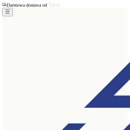
Darmowa dostawa od
750
zł