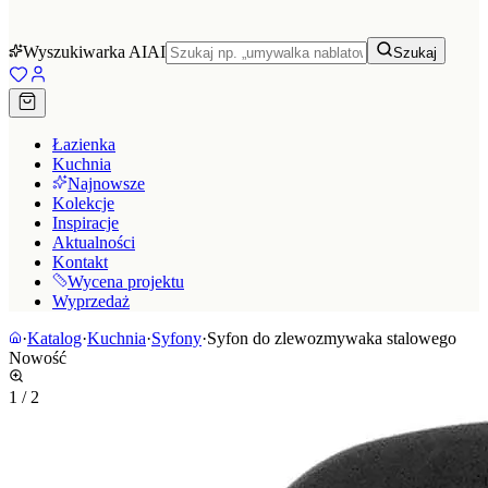
Wyszukiwarka AI
AI
Szukaj
Łazienka
Kuchnia
Najnowsze
Kolekcje
Inspiracje
Aktualności
Kontakt
Wycena projektu
Wyprzedaż
·
Katalog
·
Kuchnia
·
Syfony
·
Syfon do zlewozmywaka stalowego
Nowość
1
/
2