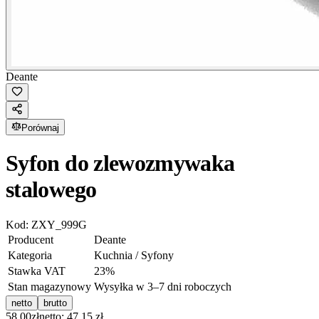
Deante
Porównaj
Syfon do zlewozmywaka
stalowego
Kod:
ZXY_999G
Producent
Deante
Kategoria
Kuchnia / Syfony
Stawka VAT
23
%
Stan magazynowy
Wysyłka w 3–7 dni roboczych
netto
brutto
58.00
zł
netto: 47.15 zł