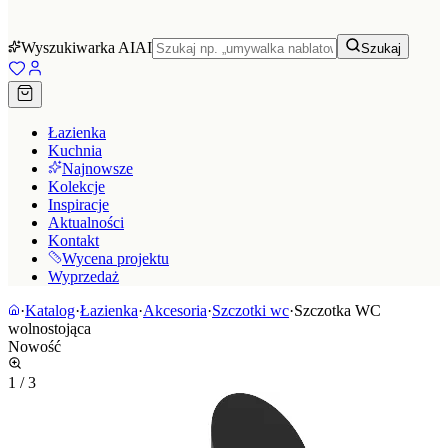
Wyszukiwarka AI
AI
Szukaj
Łazienka
Kuchnia
Najnowsze
Kolekcje
Inspiracje
Aktualności
Kontakt
Wycena projektu
Wyprzedaż
·
Katalog
·
Łazienka
·
Akcesoria
·
Szczotki wc
·
Szczotka WC
wolnostojąca
Nowość
1
/
3