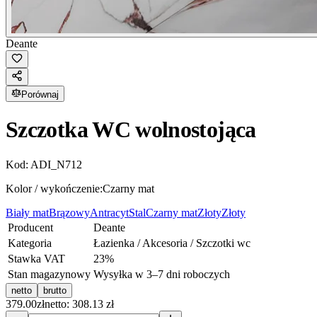
Deante
Porównaj
Szczotka WC wolnostojąca
Kod:
ADI_N712
Kolor / wykończenie:
Czarny mat
Biały mat
Brązowy
Antracyt
Stal
Czarny mat
Złoty
Złoty
Producent
Deante
Kategoria
Łazienka / Akcesoria / Szczotki wc
Stawka VAT
23
%
Stan magazynowy
Wysyłka w 3–7 dni roboczych
netto
brutto
379.00
zł
netto: 308.13 zł