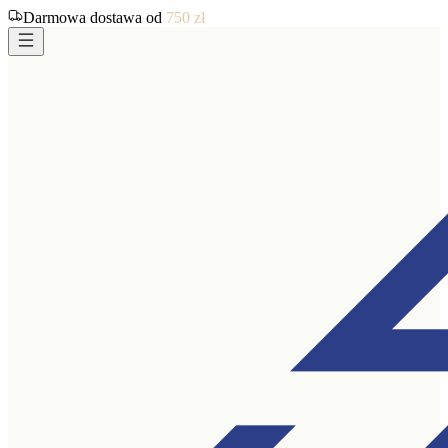
Darmowa dostawa od
750
zł