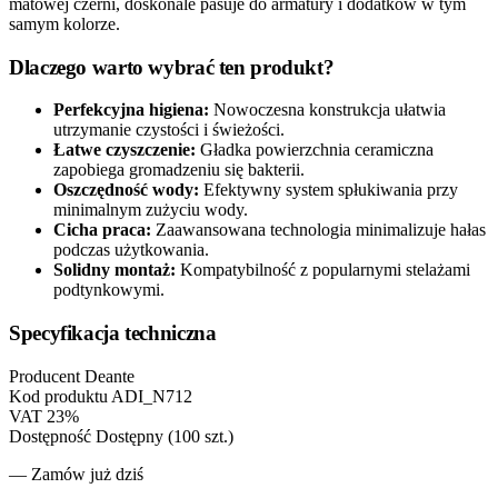
matowej czerni, doskonale pasuje do armatury i dodatków w tym
samym kolorze.
Dlaczego warto wybrać ten produkt?
Perfekcyjna higiena:
Nowoczesna konstrukcja ułatwia
utrzymanie czystości i świeżości.
Łatwe czyszczenie:
Gładka powierzchnia ceramiczna
zapobiega gromadzeniu się bakterii.
Oszczędność wody:
Efektywny system spłukiwania przy
minimalnym zużyciu wody.
Cicha praca:
Zaawansowana technologia minimalizuje hałas
podczas użytkowania.
Solidny montaż:
Kompatybilność z popularnymi stelażami
podtynkowymi.
Specyfikacja techniczna
Producent
Deante
Kod produktu
ADI_N712
VAT
23%
Dostępność
Dostępny (100 szt.)
— Zamów już dziś