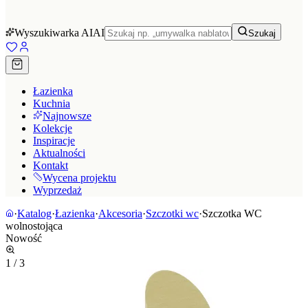
Wyszukiwarka AI
AI
Szukaj
Łazienka
Kuchnia
Najnowsze
Kolekcje
Inspiracje
Aktualności
Kontakt
Wycena projektu
Wyprzedaż
·
Katalog
·
Łazienka
·
Akcesoria
·
Szczotki wc
·
Szczotka WC
wolnostojąca
Nowość
1
/
3