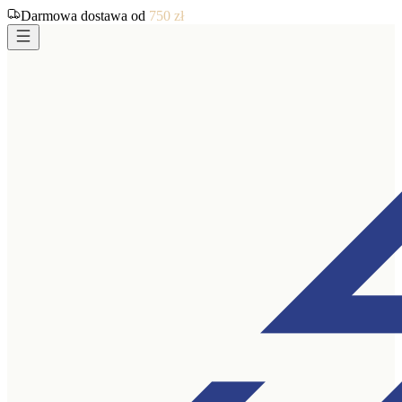
Darmowa dostawa od
750
zł