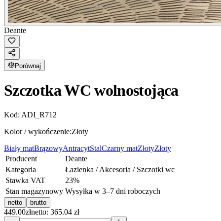
Deante
Porównaj
Szczotka WC wolnostojąca
Kod:
ADI_R712
Kolor / wykończenie:
Złoty
Biały mat
Brązowy
Antracyt
Stal
Czarny mat
Złoty
Złoty
Producent
Deante
Kategoria
Łazienka / Akcesoria / Szczotki wc
Stawka VAT
23
%
Stan magazynowy
Wysyłka w 3–7 dni roboczych
netto
brutto
449.00
zł
netto: 365.04 zł