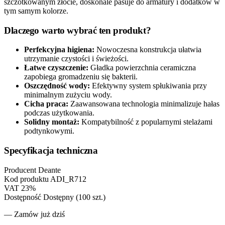
szczotkowanym złocie, doskonale pasuje do armatury i dodatków w
tym samym kolorze.
Dlaczego warto wybrać ten produkt?
Perfekcyjna higiena:
Nowoczesna konstrukcja ułatwia
utrzymanie czystości i świeżości.
Łatwe czyszczenie:
Gładka powierzchnia ceramiczna
zapobiega gromadzeniu się bakterii.
Oszczędność wody:
Efektywny system spłukiwania przy
minimalnym zużyciu wody.
Cicha praca:
Zaawansowana technologia minimalizuje hałas
podczas użytkowania.
Solidny montaż:
Kompatybilność z popularnymi stelażami
podtynkowymi.
Specyfikacja techniczna
Producent
Deante
Kod produktu
ADI_R712
VAT
23%
Dostępność
Dostępny (100 szt.)
— Zamów już dziś