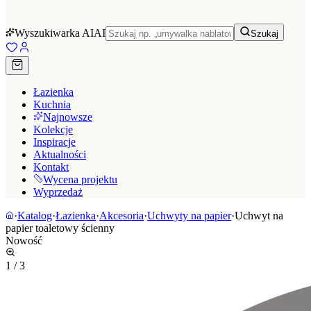
Wyszukiwarka AI
AI
Szukaj
Łazienka
Kuchnia
Najnowsze
Kolekcje
Inspiracje
Aktualności
Kontakt
Wycena projektu
Wyprzedaż
·
Katalog
·
Łazienka
·
Akcesoria
·
Uchwyty na papier
·
Uchwyt na
papier toaletowy ścienny
Nowość
1
/
3