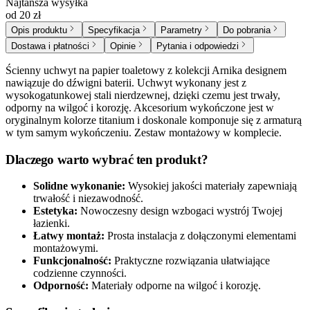
Najtańsza wysyłka
od 20 zł
Opis produktu
Specyfikacja
Parametry
Do pobrania
Dostawa i płatności
Opinie
Pytania i odpowiedzi
Ścienny uchwyt na papier toaletowy z kolekcji Arnika designem
nawiązuje do dźwigni baterii. Uchwyt wykonany jest z
wysokogatunkowej stali nierdzewnej, dzięki czemu jest trwały,
odporny na wilgoć i korozję. Akcesorium wykończone jest w
oryginalnym kolorze titanium i doskonale komponuje się z armaturą
w tym samym wykończeniu. Zestaw montażowy w komplecie.
Dlaczego warto wybrać ten produkt?
Solidne wykonanie:
Wysokiej jakości materiały zapewniają
trwałość i niezawodność.
Estetyka:
Nowoczesny design wzbogaci wystrój Twojej
łazienki.
Łatwy montaż:
Prosta instalacja z dołączonymi elementami
montażowymi.
Funkcjonalność:
Praktyczne rozwiązania ułatwiające
codzienne czynności.
Odporność:
Materiały odporne na wilgoć i korozję.