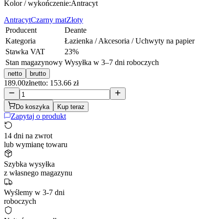
Kolor / wykończenie:
Antracyt
Antracyt
Czarny mat
Złoty
Producent
Deante
Kategoria
Łazienka / Akcesoria / Uchwyty na papier
Stawka VAT
23
%
Stan magazynowy
Wysyłka w 3–7 dni roboczych
netto
brutto
189.00
zł
netto: 153.66 zł
Do koszyka
Kup teraz
Zapytaj o produkt
14 dni na zwrot
lub wymianę towaru
Szybka wysyłka
z własnego magazynu
Wyślemy w 3-7 dni
roboczych