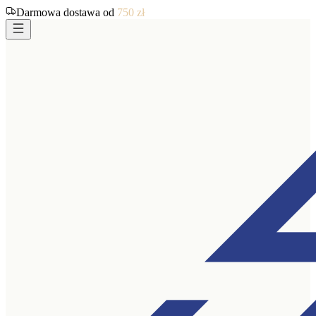
Darmowa dostawa od
750
zł