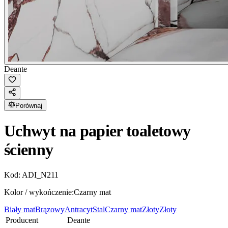
Deante
Porównaj
Uchwyt na papier toaletowy
ścienny
Kod:
ADI_N211
Kolor / wykończenie:
Czarny mat
Biały mat
Brązowy
Antracyt
Stal
Czarny mat
Złoty
Złoty
Producent
Deante