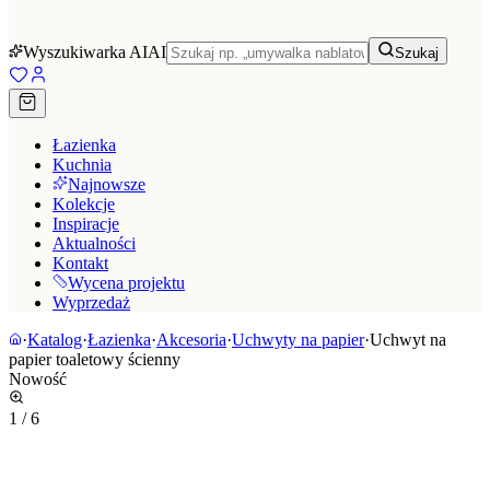
Wyszukiwarka AI
AI
Szukaj
Łazienka
Kuchnia
Najnowsze
Kolekcje
Inspiracje
Aktualności
Kontakt
Wycena projektu
Wyprzedaż
·
Katalog
·
Łazienka
·
Akcesoria
·
Uchwyty na papier
·
Uchwyt na
papier toaletowy ścienny
Nowość
1
/
6