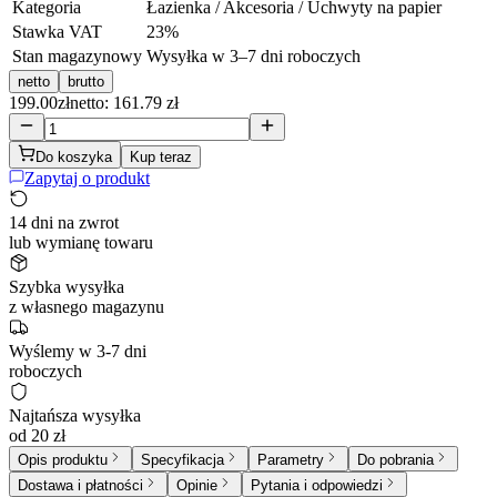
Kategoria
Łazienka / Akcesoria / Uchwyty na papier
Stawka VAT
23
%
Stan magazynowy
Wysyłka w 3–7 dni roboczych
netto
brutto
199.00
zł
netto: 161.79 zł
Do koszyka
Kup teraz
Zapytaj o produkt
14 dni na zwrot
lub wymianę towaru
Szybka wysyłka
z własnego magazynu
Wyślemy w 3-7 dni
roboczych
Najtańsza wysyłka
od 20 zł
Opis produktu
Specyfikacja
Parametry
Do pobrania
Dostawa i płatności
Opinie
Pytania i odpowiedzi