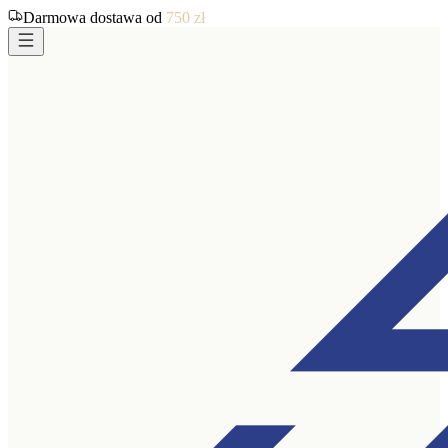
Darmowa dostawa od
750
zł