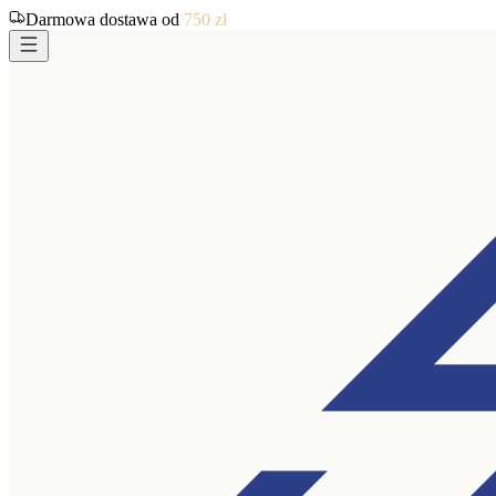
Darmowa dostawa od
750
zł