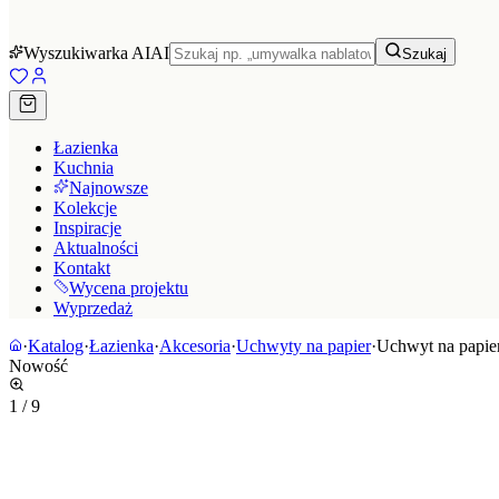
Wyszukiwarka AI
AI
Szukaj
Łazienka
Kuchnia
Najnowsze
Kolekcje
Inspiracje
Aktualności
Kontakt
Wycena projektu
Wyprzedaż
·
Katalog
·
Łazienka
·
Akcesoria
·
Uchwyty na papier
·
Uchwyt na papier
Nowość
1
/
9