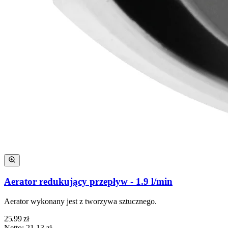
Aerator redukujący przepływ - 1.9 l/min
Aerator wykonany jest z tworzywa sztucznego.
25.99
zł
Netto:
21.13
zł