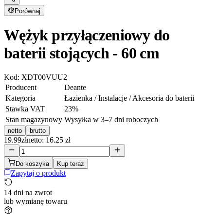
Porównaj
Wężyk przyłączeniowy do
baterii stojących - 60 cm
Kod:
XDT00VUU2
Producent
Deante
Kategoria
Łazienka / Instalacje / Akcesoria do baterii
Stawka VAT
23
%
Stan magazynowy
Wysyłka w 3–7 dni roboczych
netto
brutto
19.99
zł
netto: 16.25 zł
Do koszyka
Kup teraz
Zapytaj o produkt
14 dni na zwrot
lub wymianę towaru