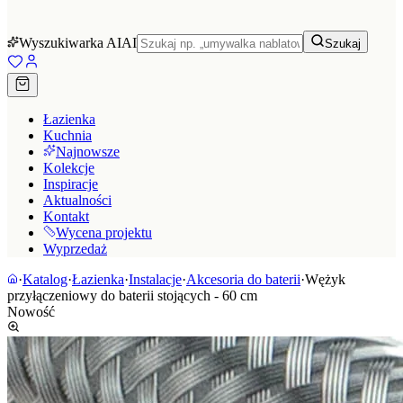
Wyszukiwarka AI
AI
Szukaj
Łazienka
Kuchnia
Najnowsze
Kolekcje
Inspiracje
Aktualności
Kontakt
Wycena projektu
Wyprzedaż
·
Katalog
·
Łazienka
·
Instalacje
·
Akcesoria do baterii
·
Wężyk
przyłączeniowy do baterii stojących - 60 cm
Nowość