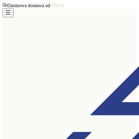
Darmowa dostawa od
750
zł