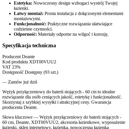
Estetyka:
Nowoczesny design wzbogaci wystrój Twojej
łazienki.
Łatwy montaż:
Prosta instalacja z dołączonymi elementami
montażowymi.
Funkcjonalność:
Praktyczne rozwiązania ułatwiające
codzienne czynności.
Odporność:
Materiały odporne na wilgoć i korozję.
Specyfikacja techniczna
Producent
Deante
Kod produktu
XDT00VUU2
VAT
23%
Dostępność
Dostępny (93 szt.)
— Zamów już dziś
Wężyk przyłączeniowy do baterii stojących - 60 cm to idealne
rozwiązanie dla osób ceniących jakość, estetykę i funkcjonalność.
Skorzystaj z szybkiej wysyłki i atrakcyjnej ceny. Gwarancja
producenta Deante.
Słowa kluczowe —
Wężyk przyłączeniowy do baterii stojących -
60 cm, Deante, XDT00VUU2, akcesoria łazienkowe, wyposażenie
łazienki, sklep internetowy, łazienka, nowoczesna łazienka