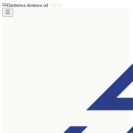
Darmowa dostawa od
750
zł