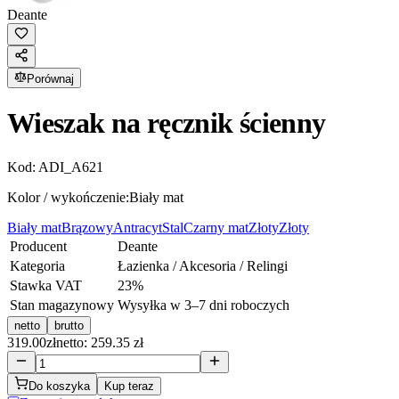
Deante
Porównaj
Wieszak na ręcznik ścienny
Kod:
ADI_A621
Kolor / wykończenie:
Biały mat
Biały mat
Brązowy
Antracyt
Stal
Czarny mat
Złoty
Złoty
Producent
Deante
Kategoria
Łazienka / Akcesoria / Relingi
Stawka VAT
23
%
Stan magazynowy
Wysyłka w 3–7 dni roboczych
netto
brutto
319.00
zł
netto: 259.35 zł
Do koszyka
Kup teraz