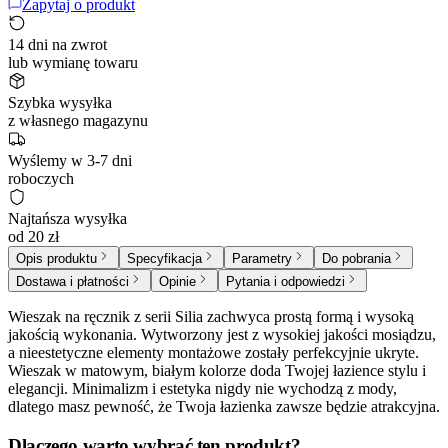
Zapytaj o produkt
14 dni na zwrot
lub wymianę towaru
Szybka wysyłka
z własnego magazynu
Wyślemy w 3-7 dni
roboczych
Najtańsza wysyłka
od 20 zł
Opis produktu
Specyfikacja
Parametry
Do pobrania
Dostawa i płatności
Opinie
Pytania i odpowiedzi
Wieszak na ręcznik z serii Silia zachwyca prostą formą i wysoką
jakością wykonania. Wytworzony jest z wysokiej jakości mosiądzu,
a nieestetyczne elementy montażowe zostały perfekcyjnie ukryte.
Wieszak w matowym, białym kolorze doda Twojej łazience stylu i
elegancji. Minimalizm i estetyka nigdy nie wychodzą z mody,
dlatego masz pewność, że Twoja łazienka zawsze będzie atrakcyjna.
Dlaczego warto wybrać ten produkt?