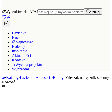
Wyszukiwarka AI
AI
Szukaj
Łazienka
Kuchnia
Najnowsze
Kolekcje
Inspiracje
Aktualności
Kontakt
Wycena projektu
Wyprzedaż
·
Katalog
·
Łazienka
·
Akcesoria
·
Relingi
·
Wieszak na ręcznik ścienny
Nowość