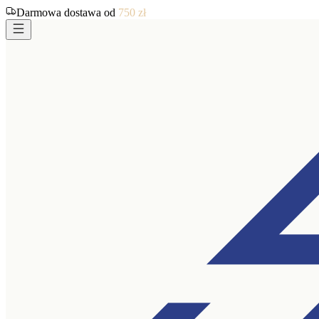
Darmowa dostawa od
750
zł