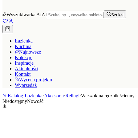
Wyszukiwarka AI
AI
Szukaj
Łazienka
Kuchnia
Najnowsze
Kolekcje
Inspiracje
Aktualności
Kontakt
Wycena projektu
Wyprzedaż
·
Katalog
·
Łazienka
·
Akcesoria
·
Relingi
·
Wieszak na ręcznik ścienny
Niedostępny
Nowość